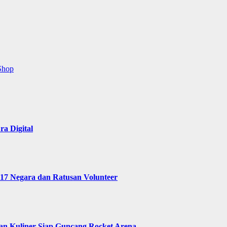
Shop
a Digital
 17 Negara dan Ratusan Volunteer
 dan Kuliner Siap Guncang Rocket Arena