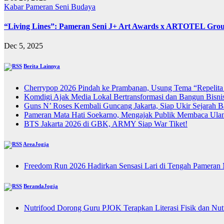
Kabar
Pameran
Seni Budaya
“Living Lines”: Pameran Seni J+ Art Awards x ARTOTEL Grou
Dec 5, 2025
Berita Lainnya
Cherrypop 2026 Pindah ke Prambanan, Usung Tema “Repelita
Komdigi Ajak Media Lokal Bertransformasi dan Bangun Bisnis
Guns N’ Roses Kembali Guncang Jakarta, Siap Ukir Sejarah 
Pameran Mata Hati Soekarno, Mengajak Publik Membaca Ulan
BTS Jakarta 2026 di GBK, ARMY Siap War Tiket!
AreaJogja
Freedom Run 2026 Hadirkan Sensasi Lari di Tengah Pameran
BerandaJogja
Nutrifood Dorong Guru PJOK Terapkan Literasi Fisik dan Nu