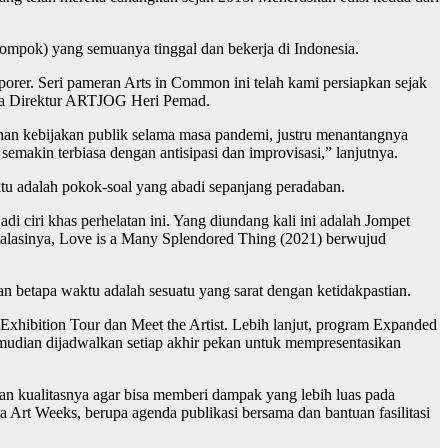
mpok) yang semuanya tinggal dan bekerja di Indonesia.
orer. Seri pameran Arts in Common ini telah kami persiapkan sejak
ata Direktur ARTJOG Heri Pemad.
han kebijakan publik selama masa pandemi, justru menantangnya
makin terbiasa dengan antisipasi dan improvisasi,” lanjutnya.
tu adalah pokok-soal yang abadi sepanjang peradaban.
iri khas perhelatan ini. Yang diundang kali ini adalah Jompet
talasinya, Love is a Many Splendored Thing (2021) berwujud
 betapa waktu adalah sesuatu yang sarat dengan ketidakpastian.
xhibition Tour dan Meet the Artist. Lebih lanjut, program Expanded
emudian dijadwalkan setiap akhir pekan untuk mempresentasikan
n kualitasnya agar bisa memberi dampak yang lebih luas pada
rt Weeks, berupa agenda publikasi bersama dan bantuan fasilitasi