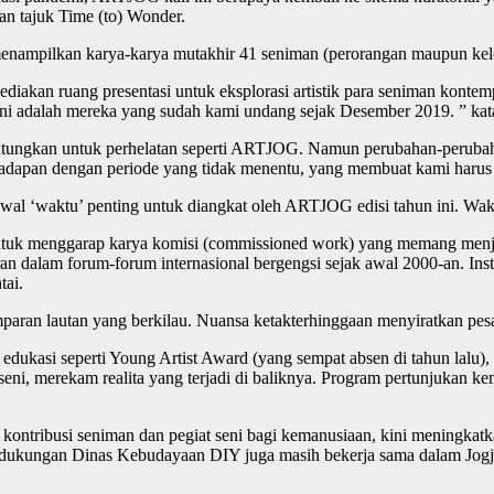
gan tajuk Time (to) Wonder.
menampilkan karya-karya mutakhir 41 seniman (perorangan maupun kelo
akan ruang presentasi untuk eksplorasi artistik para seniman kontemp
n ini adalah mereka yang sudah kami undang sejak Desember 2019. ” k
guntungkan untuk perhelatan seperti ARTJOG. Namun perubahan-peruba
adapan dengan periode yang tidak menentu, yang membuat kami harus se
wal ‘waktu’ penting untuk diangkat oleh ARTJOG edisi tahun ini. Wak
k menggarap karya komisi (commissioned work) yang memang menjadi c
an dalam forum-forum internasional bergengsi sejak awal 2000-an. Ins
tai.
ran lautan yang berkilau. Nuansa ketakterhinggaan menyiratkan pesan
asi seperti Young Artist Award (yang sempat absen di tahun lalu), E
seni, merekam realita yang terjadi di baliknya. Program pertunjukan k
ntribusi seniman dan pegiat seni bagi kemanusiaan, kini meningkatka
dukungan Dinas Kebudayaan DIY juga masih bekerja sama dalam Jogja A