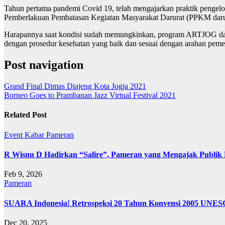
Tahun pertama pandemi Covid 19, telah mengajarkan praktik pengelola
Pemberlakuan Pembatasan Kegiatan Masyarakat Darurat (PPKM darur
Harapannya saat kondisi sudah memungkinkan, program ARTJOG dapat
dengan prosedur kesehatan yang baik dan sesuai dengan arahan pemer
Post navigation
Grand Final Dimas Diajeng Kota Jogja 2021
Borneo Goes to Prambanan Jazz Virtual Festival 2021
Related Post
Event
Kabar
Pameran
R Wisnu D Hadirkan “Salire”, Pameran yang Mengajak Publik 
Feb 9, 2026
Pameran
SUARA Indonesia! Retrospeksi 20 Tahun Konvensi 2005 UNESC
Dec 20, 2025