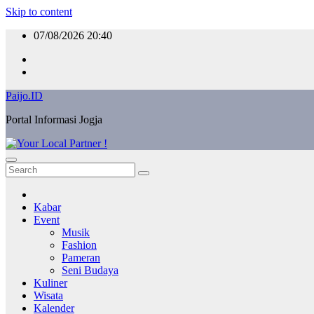
Skip to content
07/08/2026
20:40
Paijo.ID
Portal Informasi Jogja
Kabar
Event
Musik
Fashion
Pameran
Seni Budaya
Kuliner
Wisata
Kalender