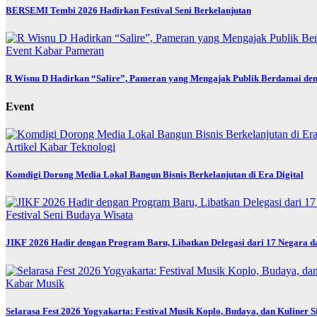
BERSEMI Tembi 2026 Hadirkan Festival Seni Berkelanjutan
Event
Kabar
Pameran
R Wisnu D Hadirkan “Salire”, Pameran yang Mengajak Publik Berdamai den
Event
Artikel
Kabar
Teknologi
Komdigi Dorong Media Lokal Bangun Bisnis Berkelanjutan di Era Digital
Festival
Seni Budaya
Wisata
JIKF 2026 Hadir dengan Program Baru, Libatkan Delegasi dari 17 Negara d
Kabar
Musik
Selarasa Fest 2026 Yogyakarta: Festival Musik Koplo, Budaya, dan Kuliner 