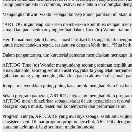
trilogi pameran arts in common, festival edisi tahun ini dibingkai den
Mengangkat ihwal ‘waktu’ sebagai konsep kunci, pameran ini akan 
“ARTJOG ingin tetap konsisten memberikan kontribusi dengan menyedi
lama. Dan para seniman yang terlibat dalam Time (to) Wonder tahu
Heri Pemad mengakui bahwa situasi hari-hari ini sangat tidak men
untuk merencanakan segala sesuatunya dengan lebih rinci. “Kita berh
Dalam pengantarnya, tim kuratorial pameran menjelaskan mengapa ih
ARTJOG Time (to) Wonder mengundang seorang seniman terpilih untu
Kuswidananto, seorang seniman asal Yogyakarta yang telah berpamer
gubahan ruang yang mengingatkan kita pada cakrawala di sebuah pan
Jompet menyerakkan puing-puing kaca untuk menghadirkan ilusi hampa
Selain program pameran, ARTJOG juga akan menghadirkan program eduk
ARTJOG masih dihadirkan sebagai siasat dalam pengelolaan festival 
beragam karya musik, teater, tari kontemporer dan performance art.
Program lainnya, ARTCARE yang awalnya sebagai salah satu wujud ko
ekosistem seni. Di luar program-program tersebut, ART JOG dengan 
pameran kelompok bagi seniman muda Indonesia.