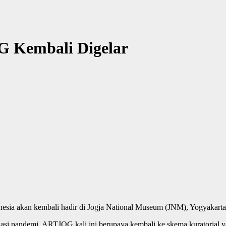
 Kembali Digelar
nesia akan kembali hadir di Jogja National Museum (JNM), Yogyakarta
asi pandemi, ARTJOG kali ini berupaya kembali ke skema kuratorial y