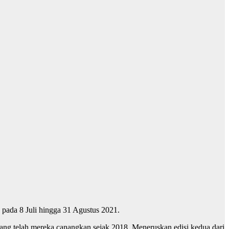
 pada 8 Juli hingga 31 Agustus 2021.
ang telah mereka canangkan sejak 2018. Meneruskan edisi kedua dari