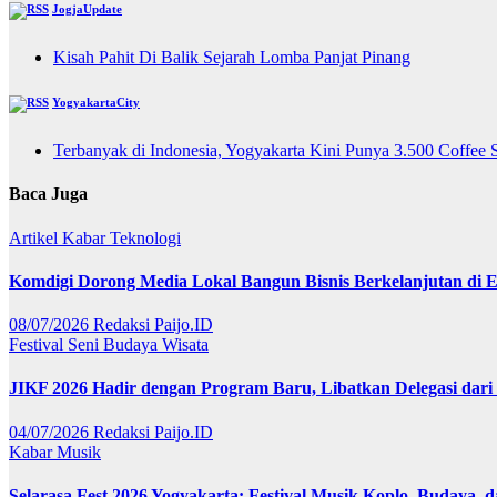
JogjaUpdate
Kisah Pahit Di Balik Sejarah Lomba Panjat Pinang
YogyakartaCity
Terbanyak di Indonesia, Yogyakarta Kini Punya 3.500 Coffee 
Baca Juga
Artikel
Kabar
Teknologi
Komdigi Dorong Media Lokal Bangun Bisnis Berkelanjutan di Er
08/07/2026
Redaksi Paijo.ID
Festival
Seni Budaya
Wisata
JIKF 2026 Hadir dengan Program Baru, Libatkan Delegasi dari
04/07/2026
Redaksi Paijo.ID
Kabar
Musik
Selarasa Fest 2026 Yogyakarta: Festival Musik Koplo, Budaya,