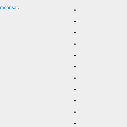
meansar
.