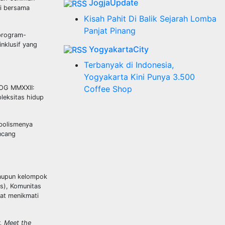
JogjaUpdate
ni bersama
Kisah Pahit Di Balik Sejarah Lomba
Panjat Pinang
 program-
inklusif yang
YogyakartaCity
Terbanyak di Indonesia,
Yogyakarta Kini Punya 3.500
JOG MMXXII:
Coffee Shop
leksitas hidup
abolismenya
ncang
maupun kelompok
ts), Komunitas
pat menikmati
, Meet the