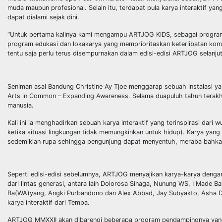
muda maupun profesional. Selain itu, terdapat pula karya interaktif ya
dapat dialami sejak dini.
“Untuk pertama kalinya kami mengampu ARTJOG KIDS, sebagai program 
program edukasi dan lokakarya yang memprioritaskan keterlibatan komunit
tentu saja perlu terus disempurnakan dalam edisi-edisi ARTJOG selanj
Seniman asal Bandung Christine Ay Tjoe menggarap sebuah instalasi 
Arts in Common – Expanding Awareness. Selama duapuluh tahun terakhi
manusia.
Kali ini ia menghadirkan sebuah karya interaktif yang terinspirasi d
ketika situasi lingkungan tidak memungkinkan untuk hidup). Karya yan
sedemikian rupa sehingga pengunjung dapat menyentuh, meraba bahk
Seperti edisi-edisi sebelumnya, ARTJOG menyajikan karya-karya denga
dari lintas generasi, antara lain Dolorosa Sinaga, Nunung WS, I Made B
Ba(WA)yang, Angki Purbandono dan Alex Abbad, Jay Subyakto, Asha Darr
karya interaktif dari Tempa.
ARTJOG MMXXII akan dibarengi beberapa program pendampingnya yang