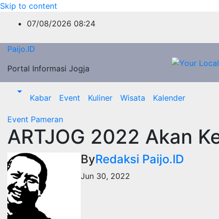
Skip to content
07/08/2026
08:24
Paijo.ID
Portal Informasi Jogja
Kabar
Event
Kuliner
Wisata
Kalender
Event
Pameran
ARTJOG 2022 Akan Kem
By
Redaksi Paijo.ID
Jun 30, 2022