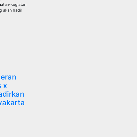
iatan-kegiatan
g akan hadir
meran
 x
dirkan
yakarta