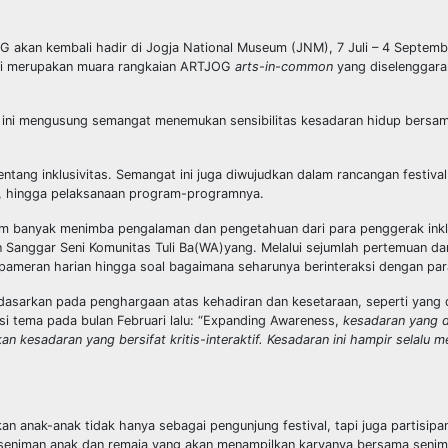
G akan kembali hadir di Jogja National Museum (JNM), 7 Juli – 4 Septemb
 ini merupakan muara rangkaian ARTJOG
arts-in-common
yang diselenggara
ini mengusung semangat menemukan sensibilitas kesadaran hidup bersama
ang inklusivitas. Semangat ini juga diwujudkan dalam rancangan festiva
sik, hingga pelaksanaan program-programnya.
m banyak menimba pengalaman dan pengetahuan dari para penggerak inklu
 Sanggar Seni Komunitas Tuli Ba(WA)yang. Melalui sejumlah pertemuan da
meran harian hingga soal bagaimana seharunya berinteraksi dengan par
asarkan pada penghargaan atas kehadiran dan kesetaraan, seperti yang 
si tema pada bulan Februari lalu: “Expanding Awareness,
kesadaran yang 
n kesadaran yang bersifat kritis-interaktif. Kesadaran ini hampir selalu me
n anak-anak tidak hanya sebagai pengunjung festival, tapi juga partisip
4 seniman anak dan remaja yang akan menampilkan karyanya bersama seni