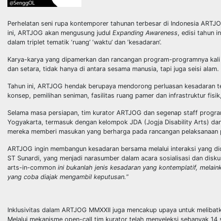
Perhelatan seni rupa kontemporer tahunan terbesar di Indonesia ARTJO
ini, ARTJOG akan mengusung judul
Expanding Awareness
, edisi tahun
dalam triplet tematik ‘ruang’ ‘waktu’ dan ‘kesadaran’.
Karya-karya yang dipamerkan dan rancangan program-programnya kali 
dan setara, tidak hanya di antara sesama manusia, tapi juga seisi alam.
Tahun ini, ARTJOG hendak berupaya mendorong perluasan kesadaran tent
konsep, pemilihan seniman, fasilitas ruang pamer dan infrastruktur fi
Selama masa persiapan, tim kurator ARTJOG dan segenap staff progra
Yogyakarta, termasuk dengan kelompok JDA (Jogja Disability Arts) dan
mereka memberi masukan yang berharga pada rancangan pelaksanaan pa
ARTJOG ingin membangun kesadaran bersama melalui interaksi yang did
ST Sunardi, yang menjadi narasumber dalam acara sosialisasi dan disku
arts-in-common
ini bukanlah jenis kesadaran yang kontemplatif, melainka
yang coba diajak mengambil keputusan.
”
Inklusivitas dalam ARTJOG MMXXII juga mencakup upaya untuk melibatka
Melalui mekanisme open-call tim kurator telah menyeleksi sebanyak 1