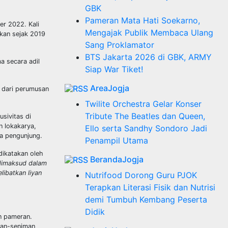
GBK
Pameran Mata Hati Soekarno,
er 2022. Kali
Mengajak Publik Membaca Ulang
kan sejak 2019
Sang Proklamator
BTS Jakarta 2026 di GBK, ARMY
 secara adil
Siap War Tiket!
AreaJogja
l dari perumusan
Twilite Orchestra Gelar Konser
Tribute The Beatles dan Queen,
sivitas di
n lokakarya,
Ello serta Sandhy Sondoro Jadi
a pengunjung.
Penampil Utama
dikatakan oleh
BerandaJogja
dimaksud dalam
libatkan liyan
Nutrifood Dorong Guru PJOK
Terapkan Literasi Fisik dan Nutrisi
demi Tumbuh Kembang Peserta
Didik
an pameran.
man-seniman