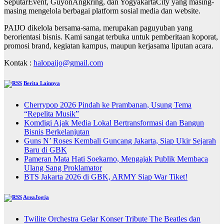
SeputarEvent, GuyonAngkring, dan YogyakartaCity yang masing-
masing mengelola berbagai platform sosial media dan website.
PAIJO dikelola bersama-sama, merupakan paguyuban yang
berorientasi bisnis. Kami sangat terbuka untuk pemberitaan koporat,
promosi brand, kegiatan kampus, maupun kerjasama liputan acara.
Kontak :
halopaijo@gmail.com
Berita Lainnya
Cherrypop 2026 Pindah ke Prambanan, Usung Tema
“Repelita Musik”
Komdigi Ajak Media Lokal Bertransformasi dan Bangun
Bisnis Berkelanjutan
Guns N’ Roses Kembali Guncang Jakarta, Siap Ukir Sejarah
Baru di GBK
Pameran Mata Hati Soekarno, Mengajak Publik Membaca
Ulang Sang Proklamator
BTS Jakarta 2026 di GBK, ARMY Siap War Tiket!
AreaJogja
Twilite Orchestra Gelar Konser Tribute The Beatles dan