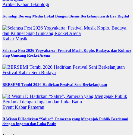
Artikel
Kabar
Teknologi
Komdigi Dorong Media Lokal Bangun Bisnis Berkelanjutan di Era Digital
Kabar
Musik
Selarasa Fest 2026 Yogyakarta: Festival Musik Koplo, Budaya, dan Kuliner
Siap Guncang Rocket Arena
Festival
Kabar
Seni Budaya
BERSEMI Tembi 2026 Hadirkan Festival Seni Berkelanjutan
Event
Kabar
Pameran
R Wisnu D Hadirkan “Salire”, Pameran yang Mengajak Publik Berdamai
dengan Ingatan dan Luka Batin