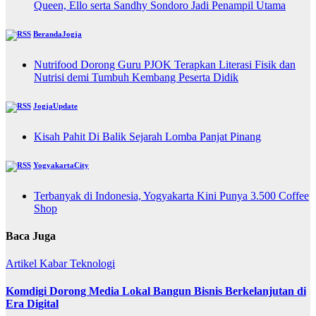
Queen, Ello serta Sandhy Sondoro Jadi Penampil Utama
BerandaJogja
Nutrifood Dorong Guru PJOK Terapkan Literasi Fisik dan
Nutrisi demi Tumbuh Kembang Peserta Didik
JogjaUpdate
Kisah Pahit Di Balik Sejarah Lomba Panjat Pinang
YogyakartaCity
Terbanyak di Indonesia, Yogyakarta Kini Punya 3.500 Coffee
Shop
Baca Juga
Artikel
Kabar
Teknologi
Komdigi Dorong Media Lokal Bangun Bisnis Berkelanjutan di
Era Digital