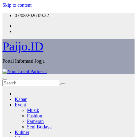
Skip to content
07/08/2026
09:22
Paijo.ID
Portal Informasi Jogja
Kabar
Event
Musik
Fashion
Pameran
Seni Budaya
Kuliner