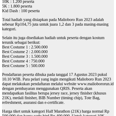
10K : 1.200 peserta
5K : 1.800 peserta
Kid Dash : 100 peserta
Total hadiah yang disiapkan pada Malioboro Run 2023 adalah
sebesar Rp104,75 juta untuk juara 1,2 dan 3 pada masing-masing
kategori.
Selain itu juga disediakan hadiah untuk peserta dengan kostum
terunik sebagai berikut:
Best Costume 1 : 2.500.000
Best Costume 2 : 2.000.000
Best Costume 3 : 1.500.000
Best Costume 4 : 750.000
Best Costume 5 : 500.000
Pendaftaran peserta dibuka pada tanggal 17 Agustus 2023 pukul
10.10 WIB. Para pelari yang ingin mengikuti Malioboro Run 2023
dapat melakukan pendaftaran melalui website www.maliobororun.id
dengan pembayaran menggunakan QRIS. Peserta akan
mendapatkan fasilitas berupa jersey race, jersey finisher (khusus
21K), medali finisher, BIB Number (timing chip), Tote Bag,
refreshment, asuransi dan e-certificate.
Harga tiket untuk kategori Half Marathon (21K) harga normal Rp
500.000 dan harga early bird Rp 400.000. Untuk kategori 10K