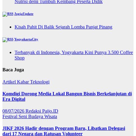
Nutrisi demi Tumbuh Kembang Peserta Didik
JogjaUpdate
Kisah Pahit Di Balik Sejarah Lomba Panjat Pinang
YogyakartaCity
Terbanyak di Indonesia, Yogyakarta Kini Punya 3.500 Coffee
Shop
Baca Juga
Artikel
Kabar
Teknologi
Komdigi Dorong Media Lokal Bangun Bisnis Berkelanjutan di
Era Digital
08/07/2026
Redaksi Paijo.ID
Festival
Seni Budaya
Wisata
JIKF 2026 Hadir dengan Program Baru, Libatkan Delegasi
dari 17 Negara dan Ratusan Volunteer