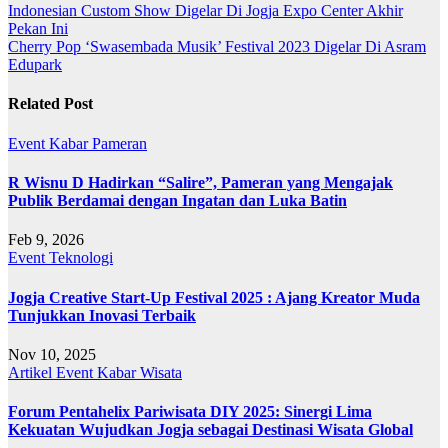
Indonesian Custom Show Digelar Di Jogja Expo Center Akhir
Pekan Ini
Cherry Pop ‘Swasembada Musik’ Festival 2023 Digelar Di Asram
Edupark
Related Post
Event
Kabar
Pameran
R Wisnu D Hadirkan “Salire”, Pameran yang Mengajak
Publik Berdamai dengan Ingatan dan Luka Batin
Feb 9, 2026
Event
Teknologi
Jogja Creative Start-Up Festival 2025 : Ajang Kreator Muda
Tunjukkan Inovasi Terbaik
Nov 10, 2025
Artikel
Event
Kabar
Wisata
Forum Pentahelix Pariwisata DIY 2025: Sinergi Lima
Kekuatan Wujudkan Jogja sebagai Destinasi Wisata Global