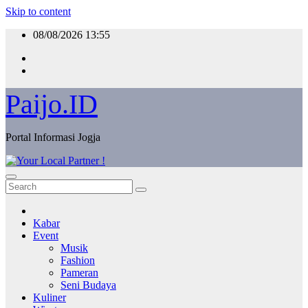
Skip to content
08/08/2026
13:55
Paijo.ID
Portal Informasi Jogja
Kabar
Event
Musik
Fashion
Pameran
Seni Budaya
Kuliner