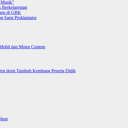
 Musik”
 Berkelanjutan
Baru di GBK
g Sang Proklamator
 Mobil dan Motor Custom
trisi demi Tumbuh Kembang Peserta Didik
Shop