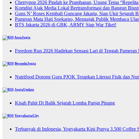
Cherrypop 2026 Pindah ke Prambanan, Usung Tema “Repelita
Komdigi Ajak Media Lokal Bertransformasi dan Bangun Bisnis
Guns N’ Roses Kembali Guncang Jakarta, Siap Ukir Sejarah 
Pameran Mata Hati Soekarno, Mengajak Publik Membaca Ulan
BTS Jakarta 2026 di GBK, ARMY Siap War Tiket!
AreaJogja
Freedom Run 2026 Hadirkan Sensasi Lari di Tengah Pameran
BerandaJogja
Nutrifood Dorong Guru PJOK Terapkan Literasi Fisik dan Nu
JogjaUpdate
Kisah Pahit Di Balik Sejarah Lomba Panjat Pinang
YogyakartaCity
Terbanyak di Indonesia, Yogyakarta Kini Punya 3.500 Coffee 