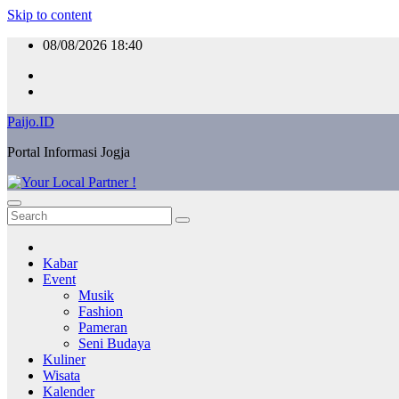
Skip to content
08/08/2026
18:40
Paijo.ID
Portal Informasi Jogja
Kabar
Event
Musik
Fashion
Pameran
Seni Budaya
Kuliner
Wisata
Kalender