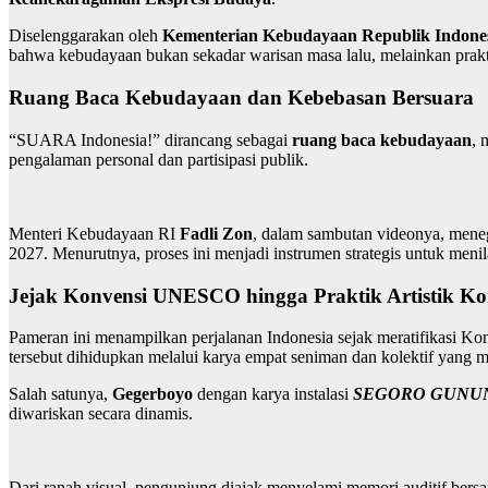
Diselenggarakan oleh
Kementerian Kebudayaan Republik Indone
bahwa kebudayaan bukan sekadar warisan masa lalu, melainkan praktik
Ruang Baca Kebudayaan dan Kebebasan Bersuara
“SUARA Indonesia!” dirancang sebagai
ruang baca kebudayaan
, 
pengalaman personal dan partisipasi publik.
Menteri Kebudayaan RI
Fadli Zon
, dalam sambutan videonya, meneg
2027. Menurutnya, proses ini menjadi instrumen strategis untuk men
Jejak Konvensi UNESCO hingga Praktik Artistik K
Pameran ini menampilkan perjalanan Indonesia sejak meratifikasi K
tersebut dihidupkan melalui karya empat seniman dan kolektif yang me
Salah satunya,
Gegerboyo
dengan karya instalasi
SEGORO GUNUNG
diwariskan secara dinamis.
Dari ranah visual, pengunjung diajak menyelami memori auditif ber