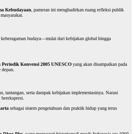
Sama Kebudayaan
, pameran ini menghadirkan ruang refleksi publik
 masyarakat.
n keberagaman budaya—mulai dari kebijakan global hingga
 Periodik Konvensi 2005 UNESCO
yang akan disampaikan pada
e depan.
, tantangan, serta dampak kebijakan implementasinya. Narasi
 berekspresi.
arta
sebagai sistem pengetahuan dan praktik hidup yang terus
g Dheg Plas
, yang menyoroti historiografi musik Indonesia era 1960-