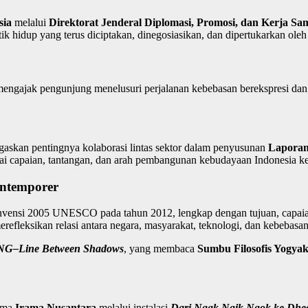
sia
melalui
Direktorat Jenderal Diplomasi, Promosi, dan Kerja 
 hidup yang terus diciptakan, dinegosiasikan, dan dipertukarkan oleh
mengajak pengunjung menelusuri perjalanan kebebasan berekspresi da
askan pentingnya kolaborasi lintas sektor dalam penyusunan
Laporan
ilai capaian, tantangan, dan arah pembangunan kebudayaan Indonesia k
ontemporer
onvensi 2005 UNESCO pada tahun 2012, lengkap dengan tujuan, capaian
refleksikan relasi antara negara, masyarakat, teknologi, dan kebebasan
–Line Between Shadows
, yang membaca
Sumbu Filosofis Yogyak
sama
Irama Nusantara
melalui instalasi
Dari Ngak Ngik Ngok ke Dhe