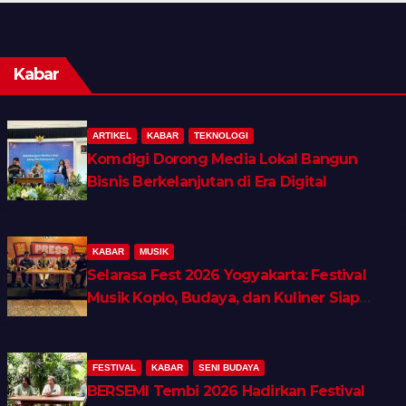
Kabar
ARTIKEL
KABAR
TEKNOLOGI
Komdigi Dorong Media Lokal Bangun
Bisnis Berkelanjutan di Era Digital
KABAR
MUSIK
Selarasa Fest 2026 Yogyakarta: Festival
Musik Koplo, Budaya, dan Kuliner Siap
Guncang Rocket Arena
FESTIVAL
KABAR
SENI BUDAYA
BERSEMI Tembi 2026 Hadirkan Festival