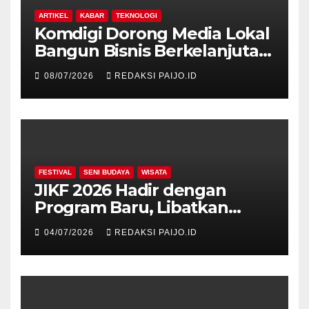
ARTIKEL
KABAR
TEKNOLOGI
Komdigi Dorong Media Lokal
Bangun Bisnis Berkelanjutan
di Era Digital
08/07/2026
REDAKSI PAIJO.ID
FESTIVAL
SENI BUDAYA
WISATA
JIKF 2026 Hadir dengan
Program Baru, Libatkan
Delegasi dari 17 Negara dan
04/07/2026
REDAKSI PAIJO.ID
Ratusan Volunteer