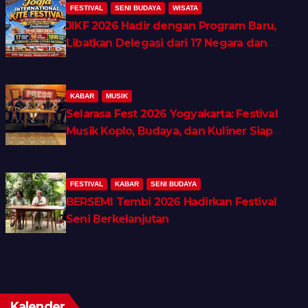
FESTIVAL
SENI BUDAYA
WISATA
JIKF 2026 Hadir dengan Program Baru,
Libatkan Delegasi dari 17 Negara dan
Ratusan Volunteer
KABAR
MUSIK
Selarasa Fest 2026 Yogyakarta: Festival
Musik Koplo, Budaya, dan Kuliner Siap
Guncang Rocket Arena
FESTIVAL
KABAR
SENI BUDAYA
BERSEMI Tembi 2026 Hadirkan Festival
Seni Berkelanjutan
Kalender