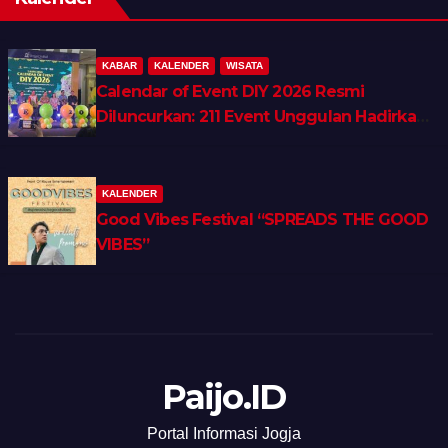
KABAR
KALENDER
WISATA
Calendar of Event DIY 2026 Resmi
Diluncurkan: 211 Event Unggulan Hadirkan
Wellness, Shopping & Lifestyle Tourism
KALENDER
Good Vibes Festival “SPREADS THE GOOD
VIBES”
Paijo.ID
Portal Informasi Jogja