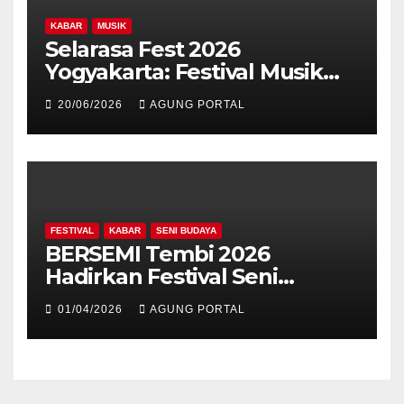
KABAR
MUSIK
Selarasa Fest 2026
Yogyakarta: Festival Musik
Koplo, Budaya, dan Kuliner
20/06/2026
AGUNG PORTAL
Siap Guncang Rocket Arena
FESTIVAL
KABAR
SENI BUDAYA
BERSEMI Tembi 2026
Hadirkan Festival Seni
Berkelanjutan
01/04/2026
AGUNG PORTAL