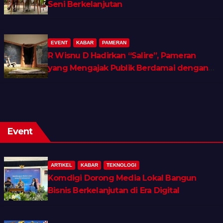
Seni Berkelanjutan
EVENT
KABAR
PAMERAN
R Wisnu D Hadirkan “Salire”, Pameran
yang Mengajak Publik Berdamai dengan
Ingatan dan Luka Batin
Event
ARTIKEL
KABAR
TEKNOLOGI
Komdigi Dorong Media Lokal Bangun
Bisnis Berkelanjutan di Era Digital