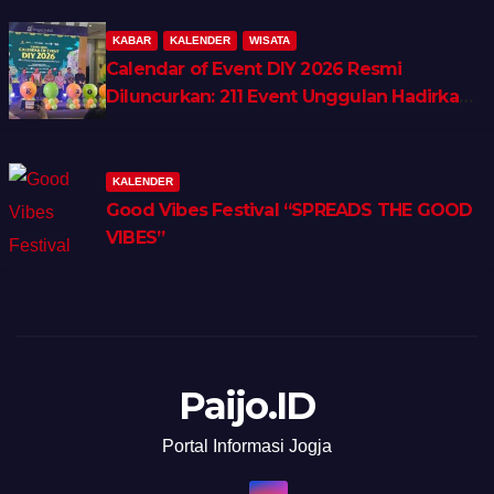
KABAR
KALENDER
WISATA
Calendar of Event DIY 2026 Resmi
Diluncurkan: 211 Event Unggulan Hadirkan
Wellness, Shopping & Lifestyle Tourism
KALENDER
Good Vibes Festival “SPREADS THE GOOD
VIBES”
Paijo.ID
Portal Informasi Jogja