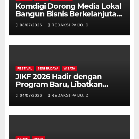
Komdigi Dorong Media Lokal
Bangun Bisnis Berkelanjutan
di Era Digital
08/07/2026
REDAKSI PAIJO.ID
FESTIVAL
SENI BUDAYA
WISATA
JIKF 2026 Hadir dengan
Program Baru, Libatkan
Delegasi dari 17 Negara dan
04/07/2026
REDAKSI PAIJO.ID
Ratusan Volunteer
KABAR
MUSIK