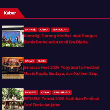
Kabar
ARTIKEL
KABAR
TEKNOLOGI
Komdigi Dorong Media Lokal Bangun
Bisnis Berkelanjutan di Era Digital
KABAR
MUSIK
Selarasa Fest 2026 Yogyakarta: Festival
Musik Koplo, Budaya, dan Kuliner Siap
Guncang Rocket Arena
FESTIVAL
KABAR
SENI BUDAYA
BERSEMI Tembi 2026 Hadirkan Festival
Seni Berkelanjutan