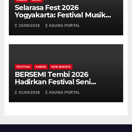
Selarasa Fest 2026
Yogyakarta: Festival Musik
Koplo, Budaya, dan Kuliner
20/06/2026
AGUNG PORTAL
Siap Guncang Rocket Arena
FESTIVAL
KABAR
SENI BUDAYA
BERSEMI Tembi 2026
Hadirkan Festival Seni
Berkelanjutan
01/04/2026
AGUNG PORTAL