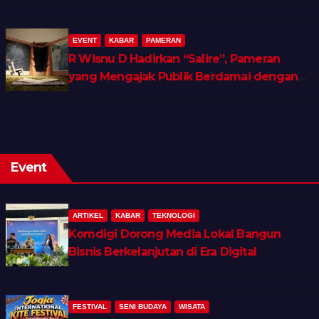
EVENT
KABAR
PAMERAN
R Wisnu D Hadirkan “Salire”, Pameran
yang Mengajak Publik Berdamai dengan
Ingatan dan Luka Batin
Event
ARTIKEL
KABAR
TEKNOLOGI
Komdigi Dorong Media Lokal Bangun
Bisnis Berkelanjutan di Era Digital
FESTIVAL
SENI BUDAYA
WISATA