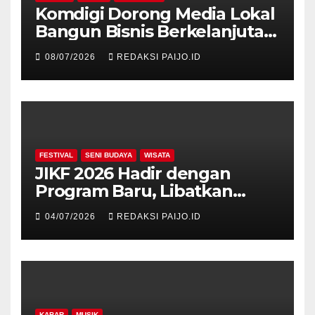
Komdigi Dorong Media Lokal
Bangun Bisnis Berkelanjutan
di Era Digital
08/07/2026
REDAKSI PAIJO.ID
FESTIVAL
SENI BUDAYA
WISATA
JIKF 2026 Hadir dengan
Program Baru, Libatkan
Delegasi dari 17 Negara dan
04/07/2026
REDAKSI PAIJO.ID
Ratusan Volunteer
KABAR
MUSIK