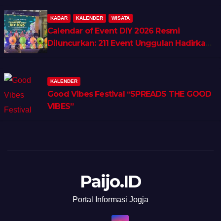
KABAR
KALENDER
WISATA
Calendar of Event DIY 2026 Resmi
Diluncurkan: 211 Event Unggulan Hadirkan
Wellness, Shopping & Lifestyle Tourism
KALENDER
Good Vibes Festival “SPREADS THE GOOD
VIBES”
Paijo.ID
Portal Informasi Jogja