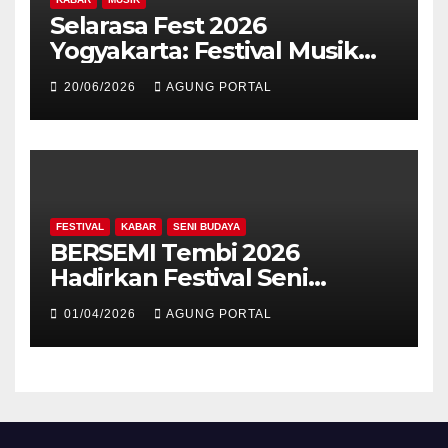
Selarasa Fest 2026
Yogyakarta: Festival Musik
Koplo, Budaya, dan Kuliner
20/06/2026
AGUNG PORTAL
Siap Guncang Rocket Arena
FESTIVAL
KABAR
SENI BUDAYA
BERSEMI Tembi 2026
Hadirkan Festival Seni
Berkelanjutan
01/04/2026
AGUNG PORTAL