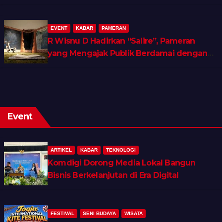
EVENT
KABAR
PAMERAN
R Wisnu D Hadirkan “Salire”, Pameran
yang Mengajak Publik Berdamai dengan
Ingatan dan Luka Batin
Event
ARTIKEL
KABAR
TEKNOLOGI
Komdigi Dorong Media Lokal Bangun
Bisnis Berkelanjutan di Era Digital
FESTIVAL
SENI BUDAYA
WISATA