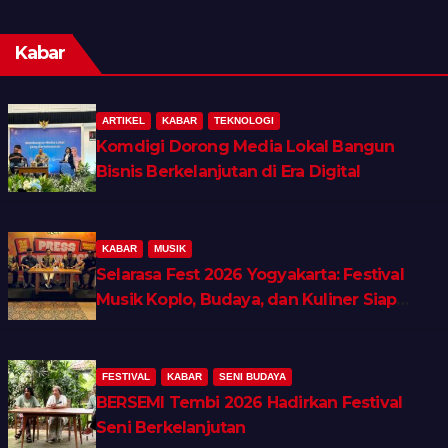
Kabar
ARTIKEL
KABAR
TEKNOLOGI
Komdigi Dorong Media Lokal Bangun
Bisnis Berkelanjutan di Era Digital
KABAR
MUSIK
Selarasa Fest 2026 Yogyakarta: Festival
Musik Koplo, Budaya, dan Kuliner Siap
Guncang Rocket Arena
FESTIVAL
KABAR
SENI BUDAYA
BERSEMI Tembi 2026 Hadirkan Festival
Seni Berkelanjutan