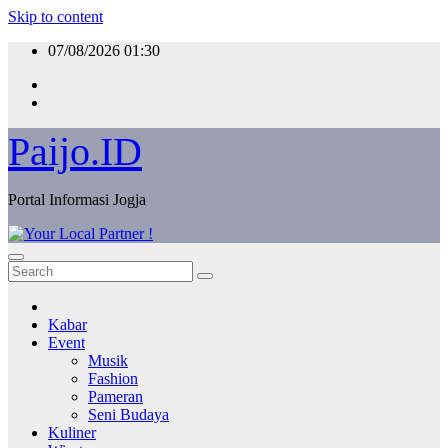
Skip to content
07/08/2026
01:30
Paijo.ID
Portal Informasi Jogja
Kabar
Event
Musik
Fashion
Pameran
Seni Budaya
Kuliner