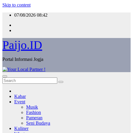
Skip to content
07/08/2026
08:42
Paijo.ID
Portal Informasi Jogja
Kabar
Event
Musik
Fashion
Pameran
Seni Budaya
Kuliner