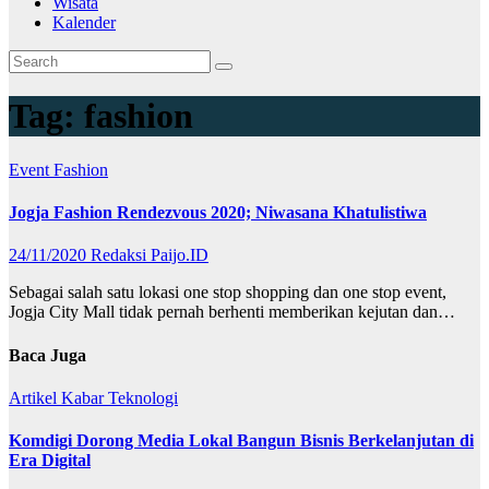
Wisata
Kalender
Tag:
fashion
Event
Fashion
Jogja Fashion Rendezvous 2020; Niwasana Khatulistiwa
24/11/2020
Redaksi Paijo.ID
Sebagai salah satu lokasi one stop shopping dan one stop event,
Jogja City Mall tidak pernah berhenti memberikan kejutan dan…
Baca Juga
Artikel
Kabar
Teknologi
Komdigi Dorong Media Lokal Bangun Bisnis Berkelanjutan di
Era Digital