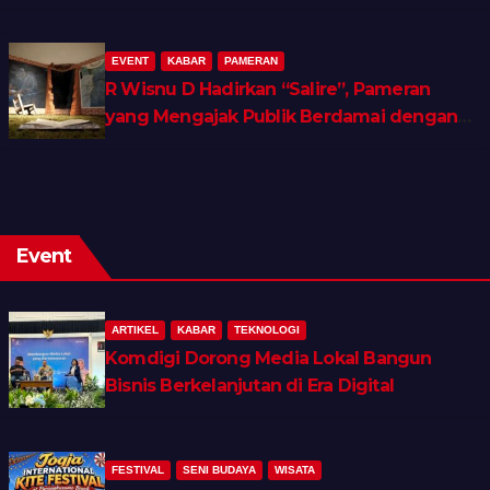
EVENT
KABAR
PAMERAN
R Wisnu D Hadirkan “Salire”, Pameran
yang Mengajak Publik Berdamai dengan
Ingatan dan Luka Batin
Event
ARTIKEL
KABAR
TEKNOLOGI
Komdigi Dorong Media Lokal Bangun
Bisnis Berkelanjutan di Era Digital
FESTIVAL
SENI BUDAYA
WISATA