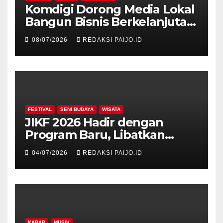
Komdigi Dorong Media Lokal
Bangun Bisnis Berkelanjutan
di Era Digital
08/07/2026
REDAKSI PAIJO.ID
FESTIVAL
SENI BUDAYA
WISATA
JIKF 2026 Hadir dengan
Program Baru, Libatkan
Delegasi dari 17 Negara dan
04/07/2026
REDAKSI PAIJO.ID
Ratusan Volunteer
KABAR
MUSIK