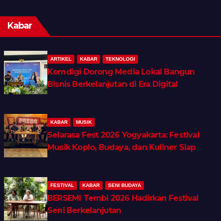
Kabar
ARTIKEL
KABAR
TEKNOLOGI
Komdigi Dorong Media Lokal Bangun
Bisnis Berkelanjutan di Era Digital
KABAR
MUSIK
Selarasa Fest 2026 Yogyakarta: Festival
Musik Koplo, Budaya, dan Kuliner Siap
Guncang Rocket Arena
FESTIVAL
KABAR
SENI BUDAYA
BERSEMI Tembi 2026 Hadirkan Festival
Seni Berkelanjutan