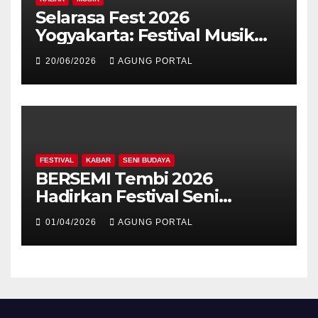
Selarasa Fest 2026
Yogyakarta: Festival Musik
Koplo, Budaya, dan Kuliner
20/06/2026
AGUNG PORTAL
Siap Guncang Rocket Arena
FESTIVAL
KABAR
SENI BUDAYA
BERSEMI Tembi 2026
Hadirkan Festival Seni
Berkelanjutan
01/04/2026
AGUNG PORTAL