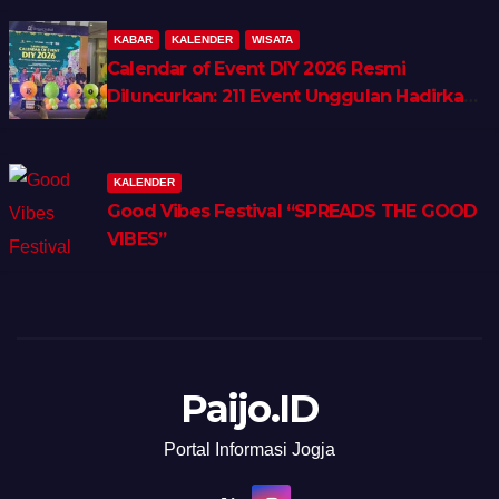
KABAR
KALENDER
WISATA
Calendar of Event DIY 2026 Resmi
Diluncurkan: 211 Event Unggulan Hadirkan
Wellness, Shopping & Lifestyle Tourism
KALENDER
Good Vibes Festival “SPREADS THE GOOD
VIBES”
Paijo.ID
Portal Informasi Jogja