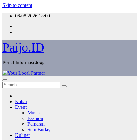
Skip to content
06/08/2026
18:00
Paijo.ID
Portal Informasi Jogja
Kabar
Event
Musik
Fashion
Pameran
Seni Budaya
Kuliner