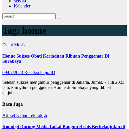
Wisata
Kalender
Tag:
honne
Event
Musik
Honne Sukses Obati Kerinduan Ribuan Penggemar Di
Surabaya
09/07/2023
Redaksi Paijo.ID
Setelah sukses menghibur penggemar di Jakarta, Jumat, 7 Juli 2023
lalu, kini giliran penggemar Honne di Surabaya yang dibuat
takjub…
Baca Juga
Artikel
Kabar
Teknologi
Komdigi Dorong Media Lokal Bangun Bisnis Berkelanjutan di