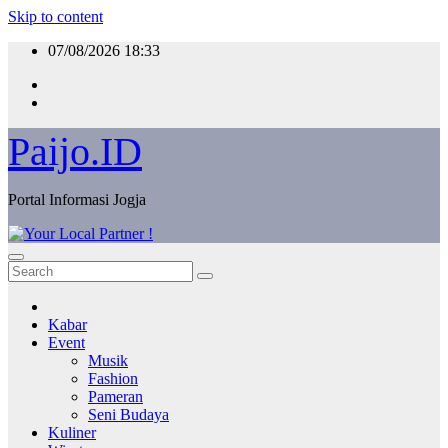
Skip to content
07/08/2026
18:33
Paijo.ID
Portal Informasi Jogja
Kabar
Event
Musik
Fashion
Pameran
Seni Budaya
Kuliner