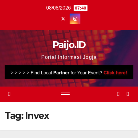
Skip
08/08/2026
07:40
to
content
Paijo.ID
Portal Informasi Jogja
Tag:
Invex