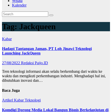
Wisata
Kalender
Tag:
Jackqueen
Kabar
Hadapi Tantangan Jaman, PT Loh Jinawi Teknologi
Launching JackQueen
27/08/2022
Redaksi Paijo.ID
Tren teknologi informasi akan selalu berkembang dari waktu ke
waktu dan mengikuti perkembangan industri. Menghadapi hal ini,
dibutuhkan inovasi dan…
Baca Juga
Artikel
Kabar
Teknologi
Komdigi Dorong Media Lokal Bangun Bisnis Berkelanjutan di