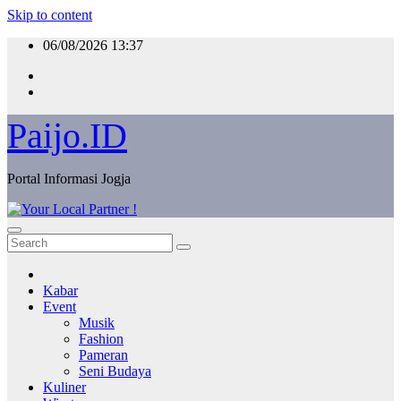
Skip to content
06/08/2026
13:37
Paijo.ID
Portal Informasi Jogja
Kabar
Event
Musik
Fashion
Pameran
Seni Budaya
Kuliner