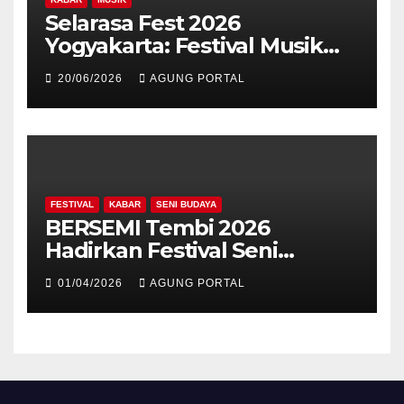
Selarasa Fest 2026
Yogyakarta: Festival Musik
Koplo, Budaya, dan Kuliner
20/06/2026
AGUNG PORTAL
Siap Guncang Rocket Arena
FESTIVAL
KABAR
SENI BUDAYA
BERSEMI Tembi 2026
Hadirkan Festival Seni
Berkelanjutan
01/04/2026
AGUNG PORTAL