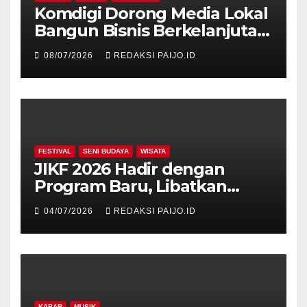
Komdigi Dorong Media Lokal
Bangun Bisnis Berkelanjutan
di Era Digital
08/07/2026
REDAKSI PAIJO.ID
FESTIVAL
SENI BUDAYA
WISATA
JIKF 2026 Hadir dengan
Program Baru, Libatkan
Delegasi dari 17 Negara dan
04/07/2026
REDAKSI PAIJO.ID
Ratusan Volunteer
KABAR
MUSIK