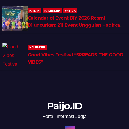
KABAR
KALENDER
WISATA
Calendar of Event DIY 2026 Resmi
Diluncurkan: 211 Event Unggulan Hadirkan
Wellness, Shopping & Lifestyle Tourism
KALENDER
Good Vibes Festival “SPREADS THE GOOD
VIBES”
Paijo.ID
Portal Informasi Jogja