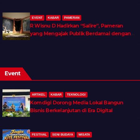
EVENT
KABAR
PAMERAN
R Wisnu D Hadirkan “Salire”, Pameran
yang Mengajak Publik Berdamai dengan
Ingatan dan Luka Batin
Event
ARTIKEL
KABAR
TEKNOLOGI
Komdigi Dorong Media Lokal Bangun
Bisnis Berkelanjutan di Era Digital
FESTIVAL
SENI BUDAYA
WISATA