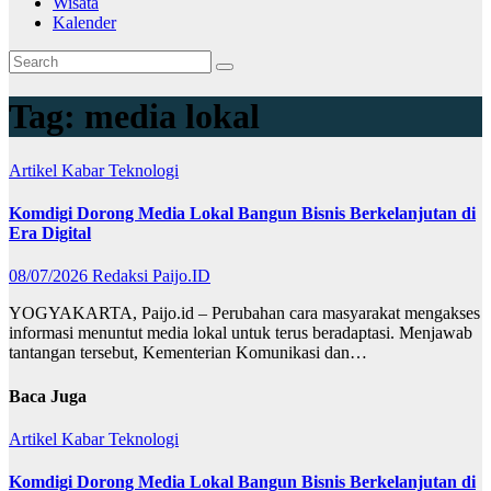
Wisata
Kalender
Tag:
media lokal
Artikel
Kabar
Teknologi
Komdigi Dorong Media Lokal Bangun Bisnis Berkelanjutan di
Era Digital
08/07/2026
Redaksi Paijo.ID
YOGYAKARTA, Paijo.id – Perubahan cara masyarakat mengakses
informasi menuntut media lokal untuk terus beradaptasi. Menjawab
tantangan tersebut, Kementerian Komunikasi dan…
Baca Juga
Artikel
Kabar
Teknologi
Komdigi Dorong Media Lokal Bangun Bisnis Berkelanjutan di