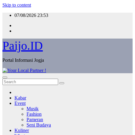
Skip to content
07/08/2026
23:53
Paijo.ID
Portal Informasi Jogja
Kabar
Event
Musik
Fashion
Pameran
Seni Budaya
Kuliner