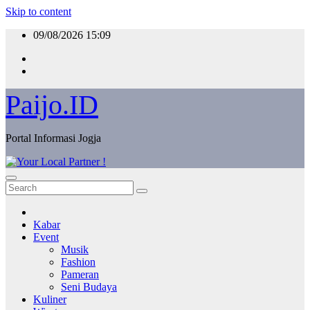
Skip to content
09/08/2026
15:09
Paijo.ID
Portal Informasi Jogja
Kabar
Event
Musik
Fashion
Pameran
Seni Budaya
Kuliner