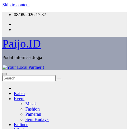
Skip to content
08/08/2026
17:37
Paijo.ID
Portal Informasi Jogja
Kabar
Event
Musik
Fashion
Pameran
Seni Budaya
Kuliner