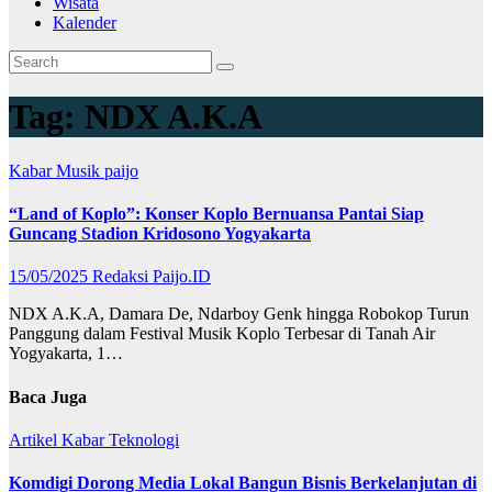
Wisata
Kalender
Tag:
NDX A.K.A
Kabar
Musik
paijo
“Land of Koplo”: Konser Koplo Bernuansa Pantai Siap
Guncang Stadion Kridosono Yogyakarta
15/05/2025
Redaksi Paijo.ID
NDX A.K.A, Damara De, Ndarboy Genk hingga Robokop Turun
Panggung dalam Festival Musik Koplo Terbesar di Tanah Air
Yogyakarta, 1…
Baca Juga
Artikel
Kabar
Teknologi
Komdigi Dorong Media Lokal Bangun Bisnis Berkelanjutan di