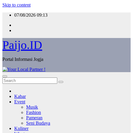
Skip to content
07/08/2026
09:13
Paijo.ID
Portal Informasi Jogja
Kabar
Event
Musik
Fashion
Pameran
Seni Budaya
Kuliner