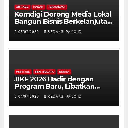
ARTIKEL
KABAR
TEKNOLOGI
Komdigi Dorong Media Lokal
Bangun Bisnis Berkelanjutan
di Era Digital
08/07/2026
REDAKSI PAIJO.ID
FESTIVAL
SENI BUDAYA
WISATA
JIKF 2026 Hadir dengan
Program Baru, Libatkan
Delegasi dari 17 Negara dan
04/07/2026
REDAKSI PAIJO.ID
Ratusan Volunteer