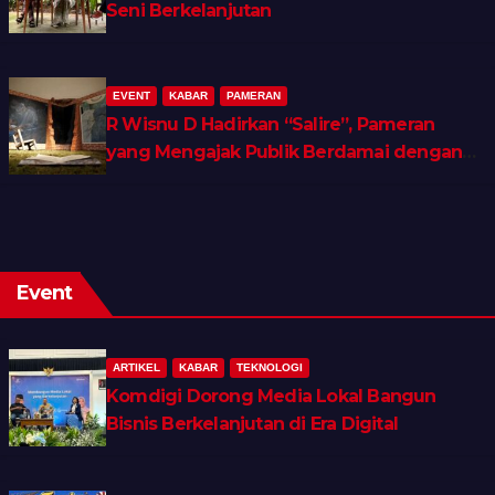
Seni Berkelanjutan
EVENT
KABAR
PAMERAN
R Wisnu D Hadirkan “Salire”, Pameran
yang Mengajak Publik Berdamai dengan
Ingatan dan Luka Batin
Event
ARTIKEL
KABAR
TEKNOLOGI
Komdigi Dorong Media Lokal Bangun
Bisnis Berkelanjutan di Era Digital