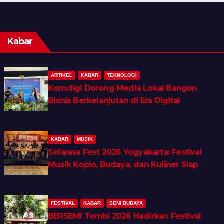
Kabar
ARTIKEL
KABAR
TEKNOLOGI
Komdigi Dorong Media Lokal Bangun
Bisnis Berkelanjutan di Era Digital
KABAR
MUSIK
Selarasa Fest 2026 Yogyakarta: Festival
Musik Koplo, Budaya, dan Kuliner Siap
Guncang Rocket Arena
FESTIVAL
KABAR
SENI BUDAYA
BERSEMI Tembi 2026 Hadirkan Festival