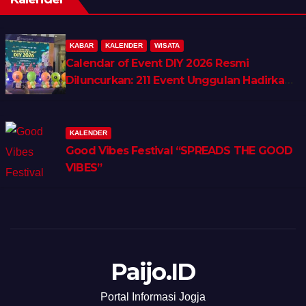
KABAR
KALENDER
WISATA
Calendar of Event DIY 2026 Resmi
Diluncurkan: 211 Event Unggulan Hadirkan
Wellness, Shopping & Lifestyle Tourism
KALENDER
Good Vibes Festival “SPREADS THE GOOD
VIBES”
Paijo.ID
Portal Informasi Jogja