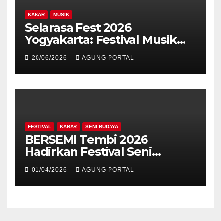
KABAR
MUSIK
Selarasa Fest 2026
Yogyakarta: Festival Musik
Koplo, Budaya, dan Kuliner
20/06/2026
AGUNG PORTAL
Siap Guncang Rocket Arena
FESTIVAL
KABAR
SENI BUDAYA
BERSEMI Tembi 2026
Hadirkan Festival Seni
Berkelanjutan
01/04/2026
AGUNG PORTAL