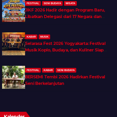
FESTIVAL
SENI BUDAYA
WISATA
JIKF 2026 Hadir dengan Program Baru,
Libatkan Delegasi dari 17 Negara dan
Ratusan Volunteer
KABAR
MUSIK
Selarasa Fest 2026 Yogyakarta: Festival
Musik Koplo, Budaya, dan Kuliner Siap
Guncang Rocket Arena
FESTIVAL
KABAR
SENI BUDAYA
BERSEMI Tembi 2026 Hadirkan Festival
Seni Berkelanjutan
Kalender