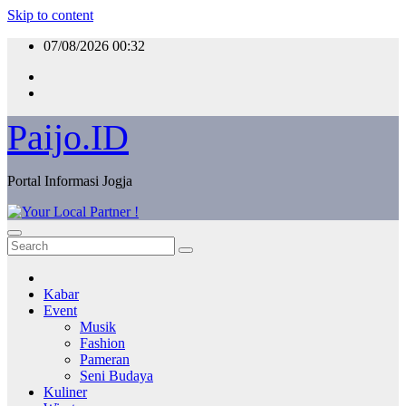
Skip to content
07/08/2026
00:32
Paijo.ID
Portal Informasi Jogja
Kabar
Event
Musik
Fashion
Pameran
Seni Budaya
Kuliner