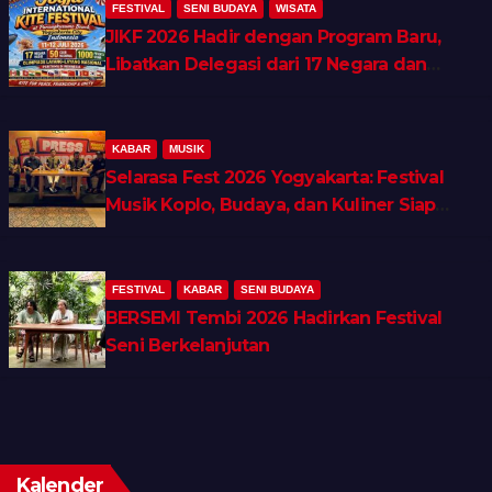
FESTIVAL
SENI BUDAYA
WISATA
JIKF 2026 Hadir dengan Program Baru,
Libatkan Delegasi dari 17 Negara dan
Ratusan Volunteer
KABAR
MUSIK
Selarasa Fest 2026 Yogyakarta: Festival
Musik Koplo, Budaya, dan Kuliner Siap
Guncang Rocket Arena
FESTIVAL
KABAR
SENI BUDAYA
BERSEMI Tembi 2026 Hadirkan Festival
Seni Berkelanjutan
Kalender