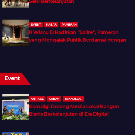
Seni Berkelanjutan
EVENT
KABAR
PAMERAN
R Wisnu D Hadirkan “Salire”, Pameran
yang Mengajak Publik Berdamai dengan
Ingatan dan Luka Batin
Event
ARTIKEL
KABAR
TEKNOLOGI
Komdigi Dorong Media Lokal Bangun
Bisnis Berkelanjutan di Era Digital