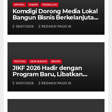
ARTIKEL
KABAR
TEKNOLOGI
Komdigi Dorong Media Lokal
Bangun Bisnis Berkelanjutan
di Era Digital
08/07/2026
REDAKSI PAIJO.ID
FESTIVAL
SENI BUDAYA
WISATA
JIKF 2026 Hadir dengan
Program Baru, Libatkan
Delegasi dari 17 Negara dan
04/07/2026
REDAKSI PAIJO.ID
Ratusan Volunteer