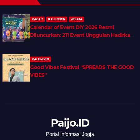
KABAR
KALENDER
WISATA
Calendar of Event DIY 2026 Resmi
Diluncurkan: 211 Event Unggulan Hadirkan
Wellness, Shopping & Lifestyle Tourism
KALENDER
Good Vibes Festival “SPREADS THE GOOD
VIBES”
Paijo.ID
Portal Informasi Jogja