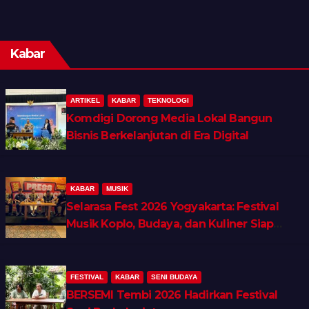
Kabar
ARTIKEL
KABAR
TEKNOLOGI
Komdigi Dorong Media Lokal Bangun
Bisnis Berkelanjutan di Era Digital
KABAR
MUSIK
Selarasa Fest 2026 Yogyakarta: Festival
Musik Koplo, Budaya, dan Kuliner Siap
Guncang Rocket Arena
FESTIVAL
KABAR
SENI BUDAYA
BERSEMI Tembi 2026 Hadirkan Festival