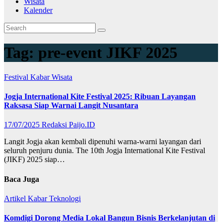
Wisata
Kalender
Tag:
pre-event JIKF 2025
Festival
Kabar
Wisata
Jogja International Kite Festival 2025: Ribuan Layangan
Raksasa Siap Warnai Langit Nusantara
17/07/2025
Redaksi Paijo.ID
Langit Jogja akan kembali dipenuhi warna-warni layangan dari
seluruh penjuru dunia. The 10th Jogja International Kite Festival
(JIKF) 2025 siap…
Baca Juga
Artikel
Kabar
Teknologi
Komdigi Dorong Media Lokal Bangun Bisnis Berkelanjutan di