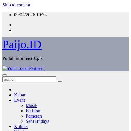
Skip to content
09/08/2026
19:33
Paijo.ID
Portal Informasi Jogja
Kabar
Event
Musik
Fashion
Pameran
Seni Budaya
Kuliner