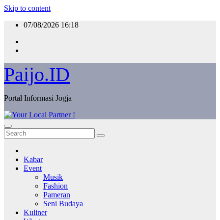
Skip to content
07/08/2026
16:18
Paijo.ID
Portal Informasi Jogja
Kabar
Event
Musik
Fashion
Pameran
Seni Budaya
Kuliner