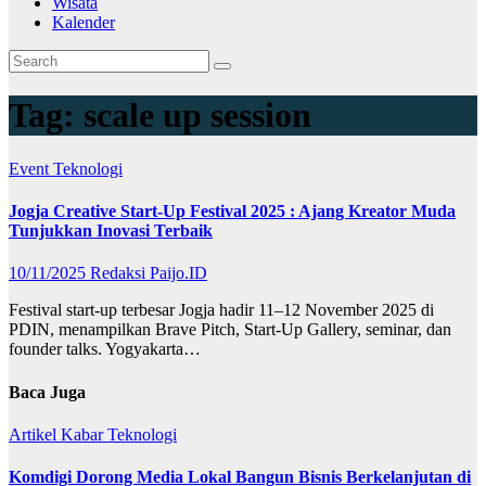
Wisata
Kalender
Tag:
scale up session
Event
Teknologi
Jogja Creative Start-Up Festival 2025 : Ajang Kreator Muda
Tunjukkan Inovasi Terbaik
10/11/2025
Redaksi Paijo.ID
Festival start-up terbesar Jogja hadir 11–12 November 2025 di
PDIN, menampilkan Brave Pitch, Start-Up Gallery, seminar, dan
founder talks. Yogyakarta…
Baca Juga
Artikel
Kabar
Teknologi
Komdigi Dorong Media Lokal Bangun Bisnis Berkelanjutan di