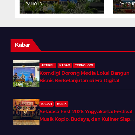
Digital
PAIJO.ID
Neg
PAIJO.I
Vol
Kabar
ARTIKEL
KABAR
TEKNOLOGI
Komdigi Dorong Media Lokal Bangun
Bisnis Berkelanjutan di Era Digital
KABAR
MUSIK
Selarasa Fest 2026 Yogyakarta: Festival
Musik Koplo, Budaya, dan Kuliner Siap
Guncang Rocket Arena