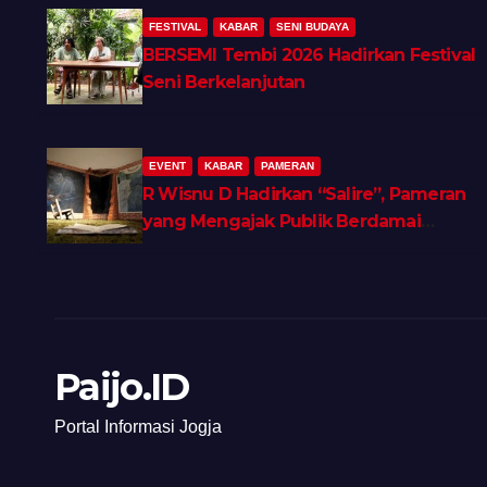
FESTIVAL
KABAR
SENI BUDAYA
BERSEMI Tembi 2026 Hadirkan Festival
Seni Berkelanjutan
EVENT
KABAR
PAMERAN
R Wisnu D Hadirkan “Salire”, Pameran
yang Mengajak Publik Berdamai
dengan Ingatan dan Luka Batin
Paijo.ID
Portal Informasi Jogja