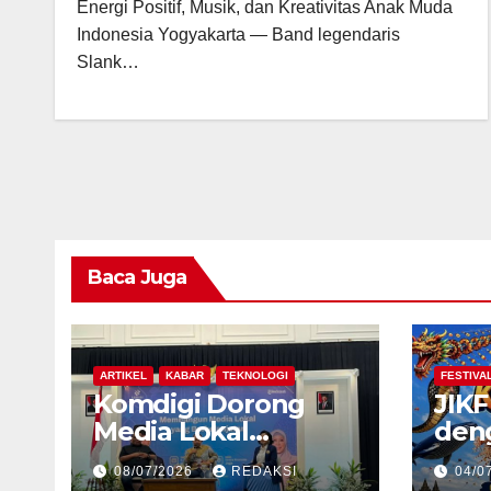
Energi Positif, Musik, dan Kreativitas Anak Muda
Indonesia Yogyakarta — Band legendaris
Slank…
Baca Juga
ARTIKEL
KABAR
TEKNOLOGI
FESTIVA
Komdigi Dorong
JIKF
Media Lokal
den
Bangun Bisnis
Baru
08/07/2026
REDAKSI
04/0
Berkelanjutan di Era
Dele