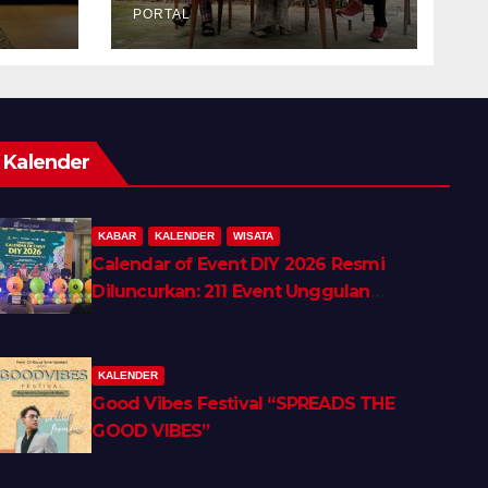
PORTAL
Kalender
KABAR
KALENDER
WISATA
Calendar of Event DIY 2026 Resmi
Diluncurkan: 211 Event Unggulan
Hadirkan Wellness, Shopping &
Lifestyle Tourism
KALENDER
Good Vibes Festival “SPREADS THE
GOOD VIBES”