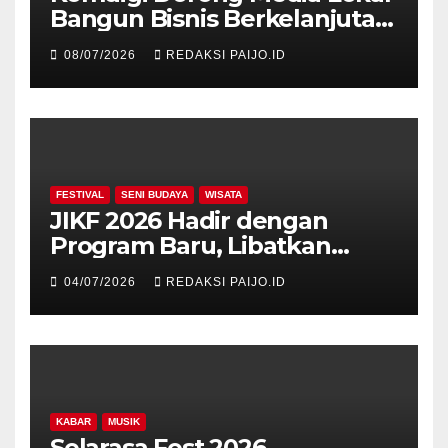
Bangun Bisnis Berkelanjutan
di Era Digital
08/07/2026
REDAKSI PAIJO.ID
FESTIVAL
SENI BUDAYA
WISATA
JIKF 2026 Hadir dengan
Program Baru, Libatkan
Delegasi dari 17 Negara dan
04/07/2026
REDAKSI PAIJO.ID
Ratusan Volunteer
KABAR
MUSIK
Selarasa Fest 2026