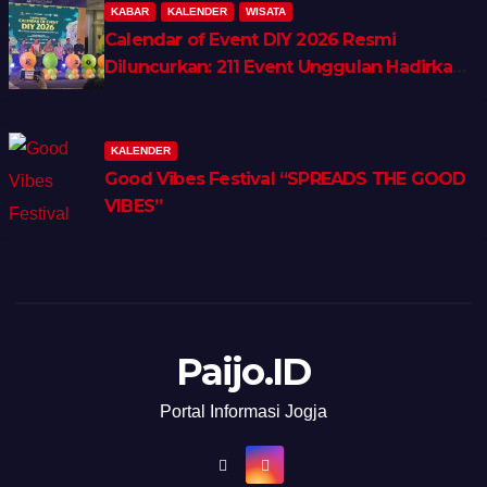
KABAR
KALENDER
WISATA
Calendar of Event DIY 2026 Resmi
Diluncurkan: 211 Event Unggulan Hadirkan
Wellness, Shopping & Lifestyle Tourism
KALENDER
Good Vibes Festival “SPREADS THE GOOD
VIBES”
Paijo.ID
Portal Informasi Jogja