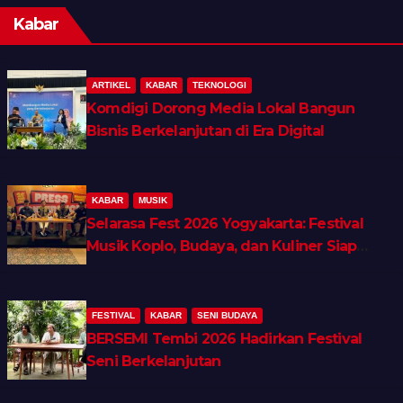
Kabar
ARTIKEL
KABAR
TEKNOLOGI
Komdigi Dorong Media Lokal Bangun
Bisnis Berkelanjutan di Era Digital
KABAR
MUSIK
Selarasa Fest 2026 Yogyakarta: Festival
Musik Koplo, Budaya, dan Kuliner Siap
Guncang Rocket Arena
FESTIVAL
KABAR
SENI BUDAYA
BERSEMI Tembi 2026 Hadirkan Festival
Seni Berkelanjutan