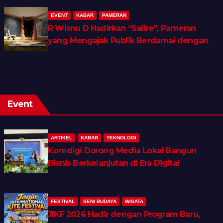
EVENT
KABAR
PAMERAN
R Wisnu D Hadirkan “Salire”, Pameran
yang Mengajak Publik Berdamai dengan
Ingatan dan Luka Batin
Event
ARTIKEL
KABAR
TEKNOLOGI
Komdigi Dorong Media Lokal Bangun
Bisnis Berkelanjutan di Era Digital
FESTIVAL
SENI BUDAYA
WISATA
JIKF 2026 Hadir dengan Program Baru,