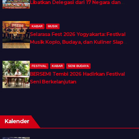
Libatkan Delegasi dari 17 Negara dan
Ratusan Volunteer
KABAR
MUSIK
Selarasa Fest 2026 Yogyakarta: Festival
Musik Koplo, Budaya, dan Kuliner Siap
Guncang Rocket Arena
FESTIVAL
KABAR
SENI BUDAYA
BERSEMI Tembi 2026 Hadirkan Festival
Seni Berkelanjutan
Kalender