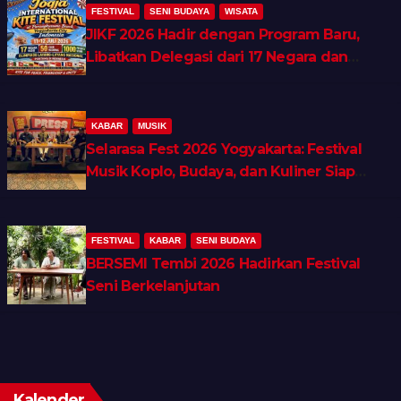
FESTIVAL
SENI BUDAYA
WISATA
JIKF 2026 Hadir dengan Program Baru,
Libatkan Delegasi dari 17 Negara dan
Ratusan Volunteer
KABAR
MUSIK
Selarasa Fest 2026 Yogyakarta: Festival
Musik Koplo, Budaya, dan Kuliner Siap
Guncang Rocket Arena
FESTIVAL
KABAR
SENI BUDAYA
BERSEMI Tembi 2026 Hadirkan Festival
Seni Berkelanjutan
Kalender