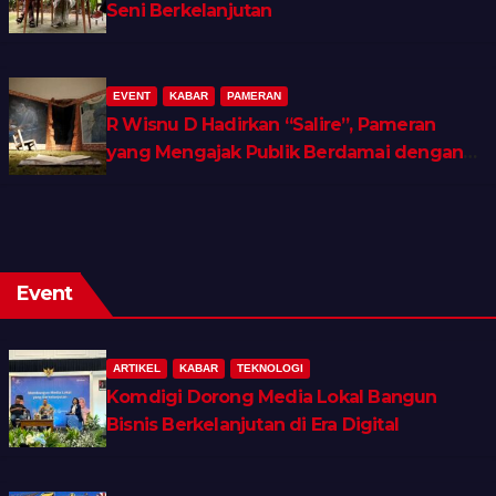
Seni Berkelanjutan
EVENT
KABAR
PAMERAN
R Wisnu D Hadirkan “Salire”, Pameran
yang Mengajak Publik Berdamai dengan
Ingatan dan Luka Batin
Event
ARTIKEL
KABAR
TEKNOLOGI
Komdigi Dorong Media Lokal Bangun
Bisnis Berkelanjutan di Era Digital