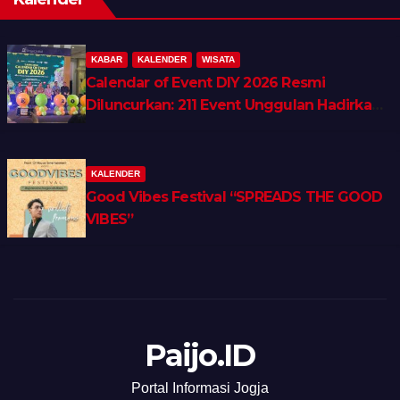
KABAR
KALENDER
WISATA
Calendar of Event DIY 2026 Resmi
Diluncurkan: 211 Event Unggulan Hadirkan
Wellness, Shopping & Lifestyle Tourism
KALENDER
Good Vibes Festival “SPREADS THE GOOD
VIBES”
Paijo.ID
Portal Informasi Jogja