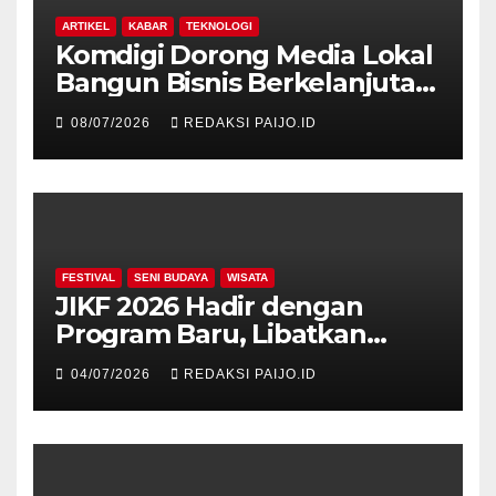
ARTIKEL
KABAR
TEKNOLOGI
Komdigi Dorong Media Lokal
Bangun Bisnis Berkelanjutan
di Era Digital
08/07/2026
REDAKSI PAIJO.ID
FESTIVAL
SENI BUDAYA
WISATA
JIKF 2026 Hadir dengan
Program Baru, Libatkan
Delegasi dari 17 Negara dan
04/07/2026
REDAKSI PAIJO.ID
Ratusan Volunteer