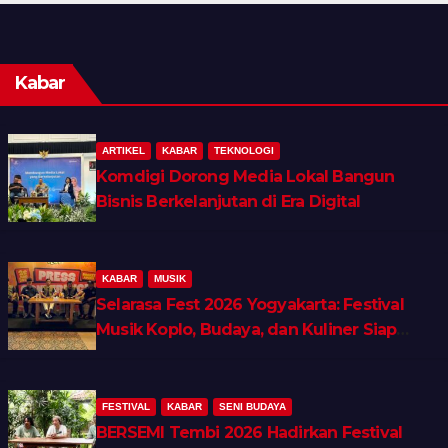
Kabar
ARTIKEL
KABAR
TEKNOLOGI
Komdigi Dorong Media Lokal Bangun
Bisnis Berkelanjutan di Era Digital
KABAR
MUSIK
Selarasa Fest 2026 Yogyakarta: Festival
Musik Koplo, Budaya, dan Kuliner Siap
Guncang Rocket Arena
FESTIVAL
KABAR
SENI BUDAYA
BERSEMI Tembi 2026 Hadirkan Festival