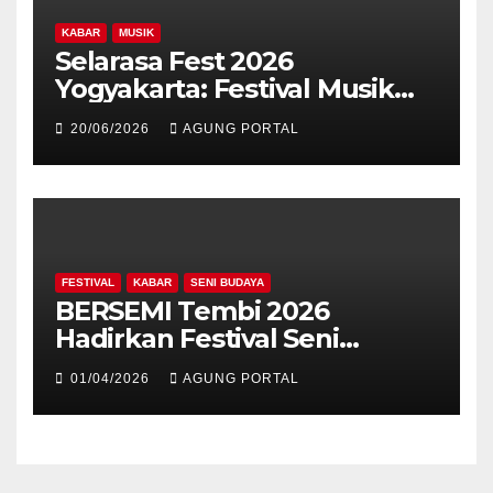
KABAR
MUSIK
Selarasa Fest 2026
Yogyakarta: Festival Musik
Koplo, Budaya, dan Kuliner
20/06/2026
AGUNG PORTAL
Siap Guncang Rocket Arena
FESTIVAL
KABAR
SENI BUDAYA
BERSEMI Tembi 2026
Hadirkan Festival Seni
Berkelanjutan
01/04/2026
AGUNG PORTAL