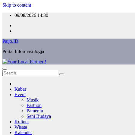
Skip to content
09/08/2026
14:30
Paijo.ID
Portal Informasi Jogja
Kabar
Event
Musik
Fashion
Pameran
Seni Budaya
Kuliner
Wisata
Kalender