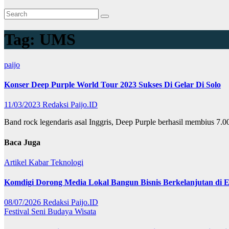
Tag:
UMS
paijo
Konser Deep Purple World Tour 2023 Sukses Di Gelar Di Solo
11/03/2023
Redaksi Paijo.ID
Band rock legendaris asal Inggris, Deep Purple berhasil membius
Baca Juga
Artikel
Kabar
Teknologi
Komdigi Dorong Media Lokal Bangun Bisnis Berkelanjutan di Er
08/07/2026
Redaksi Paijo.ID
Festival
Seni Budaya
Wisata