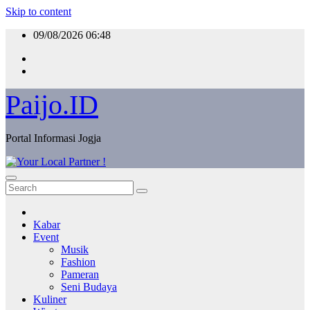
Skip to content
09/08/2026
06:48
Paijo.ID
Portal Informasi Jogja
Kabar
Event
Musik
Fashion
Pameran
Seni Budaya
Kuliner