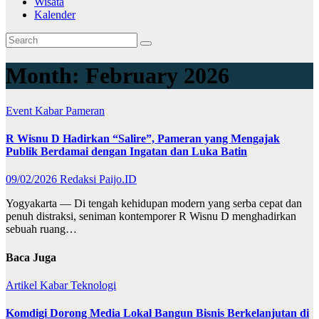
Wisata
Kalender
Month:
February 2026
Event
Kabar
Pameran
R Wisnu D Hadirkan “Salire”, Pameran yang Mengajak
Publik Berdamai dengan Ingatan dan Luka Batin
09/02/2026
Redaksi Paijo.ID
Yogyakarta — Di tengah kehidupan modern yang serba cepat dan
penuh distraksi, seniman kontemporer R Wisnu D menghadirkan
sebuah ruang…
Baca Juga
Artikel
Kabar
Teknologi
Komdigi Dorong Media Lokal Bangun Bisnis Berkelanjutan di