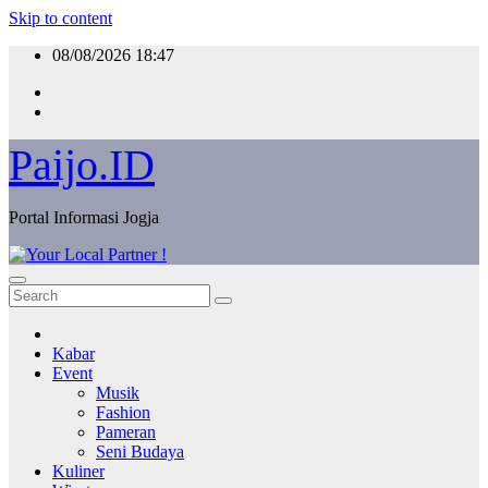
Skip to content
08/08/2026
18:47
Paijo.ID
Portal Informasi Jogja
Kabar
Event
Musik
Fashion
Pameran
Seni Budaya
Kuliner