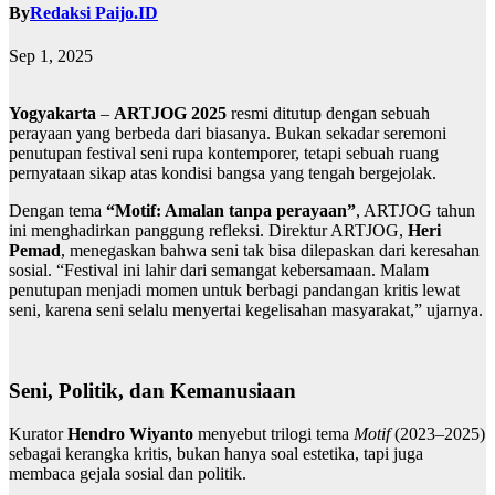
By
Redaksi Paijo.ID
Sep 1, 2025
Yogyakarta
–
ARTJOG 2025
resmi ditutup dengan sebuah
perayaan yang berbeda dari biasanya. Bukan sekadar seremoni
penutupan festival seni rupa kontemporer, tetapi sebuah ruang
pernyataan sikap atas kondisi bangsa yang tengah bergejolak.
Dengan tema
“Motif: Amalan tanpa perayaan”
, ARTJOG tahun
ini menghadirkan panggung refleksi. Direktur ARTJOG,
Heri
Pemad
, menegaskan bahwa seni tak bisa dilepaskan dari keresahan
sosial. “Festival ini lahir dari semangat kebersamaan. Malam
penutupan menjadi momen untuk berbagi pandangan kritis lewat
seni, karena seni selalu menyertai kegelisahan masyarakat,” ujarnya.
Seni, Politik, dan Kemanusiaan
Kurator
Hendro Wiyanto
menyebut trilogi tema
Motif
(2023–2025)
sebagai kerangka kritis, bukan hanya soal estetika, tapi juga
membaca gejala sosial dan politik.