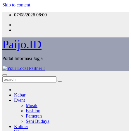
Skip to content
07/08/2026
06:00
Paijo.ID
Portal Informasi Jogja
Kabar
Event
Musik
Fashion
Pameran
Seni Budaya
Kuliner