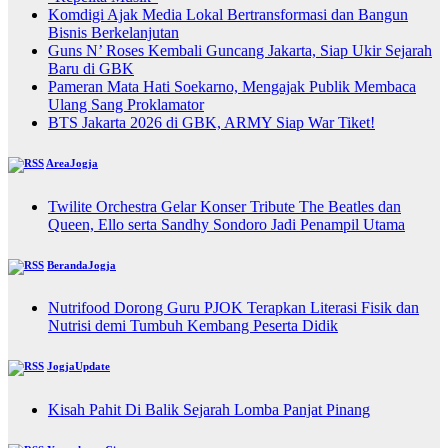
Komdigi Ajak Media Lokal Bertransformasi dan Bangun
Bisnis Berkelanjutan
Guns N’ Roses Kembali Guncang Jakarta, Siap Ukir Sejarah
Baru di GBK
Pameran Mata Hati Soekarno, Mengajak Publik Membaca
Ulang Sang Proklamator
BTS Jakarta 2026 di GBK, ARMY Siap War Tiket!
AreaJogja
Twilite Orchestra Gelar Konser Tribute The Beatles dan
Queen, Ello serta Sandhy Sondoro Jadi Penampil Utama
BerandaJogja
Nutrifood Dorong Guru PJOK Terapkan Literasi Fisik dan
Nutrisi demi Tumbuh Kembang Peserta Didik
JogjaUpdate
Kisah Pahit Di Balik Sejarah Lomba Panjat Pinang