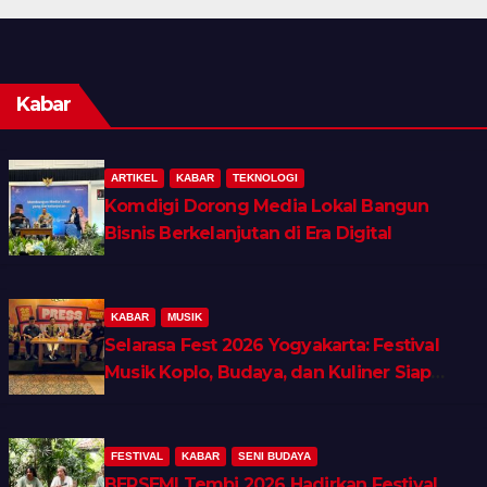
Kabar
ARTIKEL
KABAR
TEKNOLOGI
Komdigi Dorong Media Lokal Bangun
Bisnis Berkelanjutan di Era Digital
KABAR
MUSIK
Selarasa Fest 2026 Yogyakarta: Festival
Musik Koplo, Budaya, dan Kuliner Siap
Guncang Rocket Arena
FESTIVAL
KABAR
SENI BUDAYA
BERSEMI Tembi 2026 Hadirkan Festival