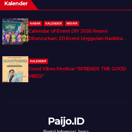
Kalender
KABAR
KALENDER
WISATA
Calendar of Event DIY 2026 Resmi
Diluncurkan: 211 Event Unggulan Hadirkan
Wellness, Shopping & Lifestyle Tourism
KALENDER
Good Vibes Festival “SPREADS THE GOOD
VIBES”
Paijo.ID
Portal Informasi Jogja