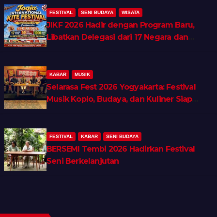
FESTIVAL
SENI BUDAYA
WISATA
JIKF 2026 Hadir dengan Program Baru,
Libatkan Delegasi dari 17 Negara dan
Ratusan Volunteer
KABAR
MUSIK
Selarasa Fest 2026 Yogyakarta: Festival
Musik Koplo, Budaya, dan Kuliner Siap
Guncang Rocket Arena
FESTIVAL
KABAR
SENI BUDAYA
BERSEMI Tembi 2026 Hadirkan Festival
Seni Berkelanjutan