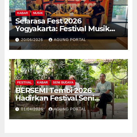
KABAR
MUSIK
Selarasa Fest 2026
Yogyakarta: Festival Musik
Koplo, Budaya, dan Kuliner
20/06/2026
AGUNG PORTAL
Siap Guncang Rocket Arena
FESTIVAL
KABAR
SENI BUDAYA
BERSEMI Tembi 2026
Hadirkan Festival Seni
Berkelanjutan
01/04/2026
AGUNG PORTAL