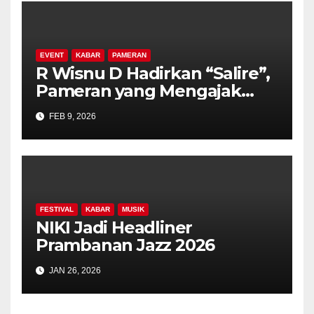
EVENT
KABAR
PAMERAN
R Wisnu D Hadirkan “Salire”,
Pameran yang Mengajak
Publik Berdamai dengan
FEB 9, 2026
Ingatan dan Luka Batin
FESTIVAL
KABAR
MUSIK
NIKI Jadi Headliner
Prambanan Jazz 2026
JAN 26, 2026