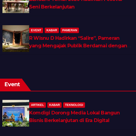
Seni Berkelanjutan
EVENT
KABAR
PAMERAN
R Wisnu D Hadirkan “Salire”, Pameran
yang Mengajak Publik Berdamai dengan
Ingatan dan Luka Batin
Event
ARTIKEL
KABAR
TEKNOLOGI
Komdigi Dorong Media Lokal Bangun
Bisnis Berkelanjutan di Era Digital