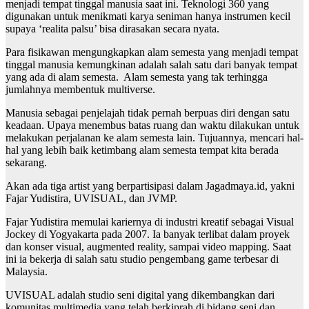
menjadi tempat tinggal manusia saat ini. Teknologi 360 yang
digunakan untuk menikmati karya seniman hanya instrumen kecil
supaya ‘realita palsu’ bisa dirasakan secara nyata.
Para fisikawan mengungkapkan alam semesta yang menjadi tempat
tinggal manusia kemungkinan adalah salah satu dari banyak tempat
yang ada di alam semesta. Alam semesta yang tak terhingga
jumlahnya membentuk multiverse.
Manusia sebagai penjelajah tidak pernah berpuas diri dengan satu
keadaan. Upaya menembus batas ruang dan waktu dilakukan untuk
melakukan perjalanan ke alam semesta lain. Tujuannya, mencari hal-
hal yang lebih baik ketimbang alam semesta tempat kita berada
sekarang.
Akan ada tiga artist yang berpartisipasi dalam Jagadmaya.id, yakni
Fajar Yudistira, UVISUAL, dan JVMP.
Fajar Yudistira memulai kariernya di industri kreatif sebagai Visual
Jockey di Yogyakarta pada 2007. Ia banyak terlibat dalam proyek
dan konser visual, augmented reality, sampai video mapping. Saat
ini ia bekerja di salah satu studio pengembang game terbesar di
Malaysia.
UVISUAL adalah studio seni digital yang dikembangkan dari
komunitas multimedia yang telah berkiprah di bidang seni dan