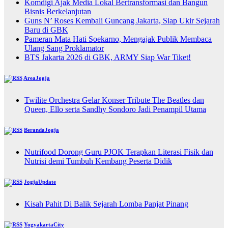
Komdigi Ajak Media Lokal Bertransformasi dan Bangun
Bisnis Berkelanjutan
Guns N’ Roses Kembali Guncang Jakarta, Siap Ukir Sejarah
Baru di GBK
Pameran Mata Hati Soekarno, Mengajak Publik Membaca
Ulang Sang Proklamator
BTS Jakarta 2026 di GBK, ARMY Siap War Tiket!
AreaJogja
Twilite Orchestra Gelar Konser Tribute The Beatles dan
Queen, Ello serta Sandhy Sondoro Jadi Penampil Utama
BerandaJogja
Nutrifood Dorong Guru PJOK Terapkan Literasi Fisik dan
Nutrisi demi Tumbuh Kembang Peserta Didik
JogjaUpdate
Kisah Pahit Di Balik Sejarah Lomba Panjat Pinang
YogyakartaCity