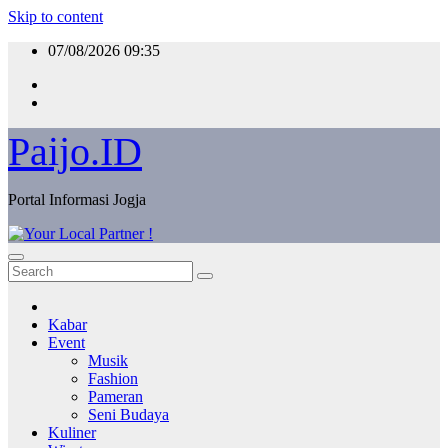
Skip to content
07/08/2026
09:35
Paijo.ID
Portal Informasi Jogja
Kabar
Event
Musik
Fashion
Pameran
Seni Budaya
Kuliner