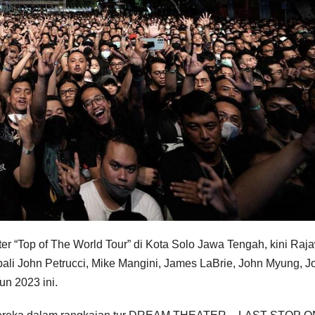
r “Top of The World Tour” di Kota Solo Jawa Tengah, kini Raja
li John Petrucci, Mike Mangini, James LaBrie, John Myung, J
un 2023 ini.