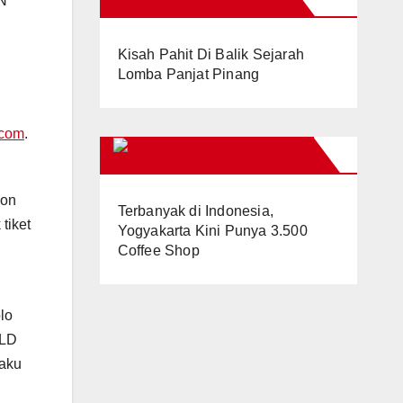
N “
Kisah Pahit Di Balik Sejarah
Lomba Panjat Pinang
.com
.
YOGYAKARTACITY
 on
Terbanyak di Indonesia,
tiket
Yogyakarta Kini Punya 3.500
Coffee Shop
lo
RLD
laku