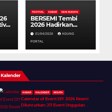
FESTIVAL
KABAR
SENI BUDAYA
026
BERSEMI Tembi
ival
2026 Hadirkan
Festival Seni
01/04/2026
AGUNG
iner
Berkelanjutan
PORTAL
Kalender
KABAR
KALENDER
WISATA
Calendar of Event DIY 2026 Resmi
Diluncurkan: 211 Event Unggulan
Hadirkan Wellness, Shopping &