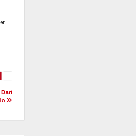
er
a
u
 Dari
lo