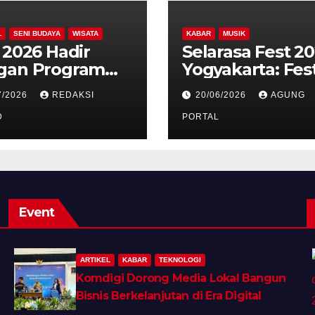
L
SENI BUDAYA
WISATA
KABAR
MUSIK
 2026 Hadir
Selarasa Fest 2
gan Program
Yogyakarta: Fest
, Libatkan
Musik Koplo,
7/2026
REDAKSI
20/06/2026
AGUNG
gasi dari 17
Budaya, dan Kul
ara dan Ratusan
D
Siap Guncang
PORTAL
unteer
Rocket Arena
Event
ARTIKEL
KABAR
TEKNOLOGI
Komdigi Dorong Media Lokal Bangun
Bisnis Berkelanjutan di Era Digital