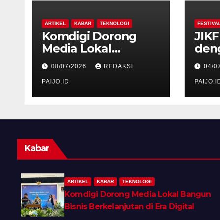
ARTIKEL
KABAR
TEKNOLOGI
FESTIVA
Komdigi Dorong
JIKF
Media Lokal
den
Bangun Bisnis
Baru
08/07/2026
REDAKSI
04/0
Berkelanjutan di Era
Dele
Digital
PAIJO.ID
Neg
PAIJO.I
Vol
Kabar
ARTIKEL
KABAR
TEKNOLOGI
Komdigi Dorong Media Lokal Bangun
Bisnis Berkelanjutan di Era Digital