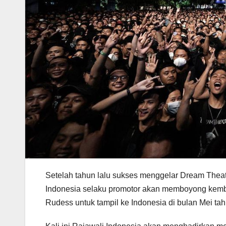
Setelah tahun lalu sukses menggelar Dream Theate
Indonesia selaku promotor akan memboyong kemba
Rudess untuk tampil ke Indonesia di bulan Mei tah