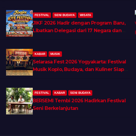
FESTIVAL
SENI BUDAYA
WISATA
JIKF 2026 Hadir dengan Program Baru,
Libatkan Delegasi dari 17 Negara dan
Ratusan Volunteer
KABAR
MUSIK
Selarasa Fest 2026 Yogyakarta: Festival
Musik Koplo, Budaya, dan Kuliner Siap
Guncang Rocket Arena
FESTIVAL
KABAR
SENI BUDAYA
BERSEMI Tembi 2026 Hadirkan Festival
Seni Berkelanjutan