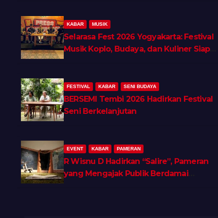
KABAR
MUSIK
Selarasa Fest 2026 Yogyakarta: Festival
Musik Koplo, Budaya, dan Kuliner Siap
Guncang Rocket Arena
FESTIVAL
KABAR
SENI BUDAYA
BERSEMI Tembi 2026 Hadirkan Festival
Seni Berkelanjutan
EVENT
KABAR
PAMERAN
R Wisnu D Hadirkan “Salire”, Pameran
yang Mengajak Publik Berdamai
dengan Ingatan dan Luka Batin