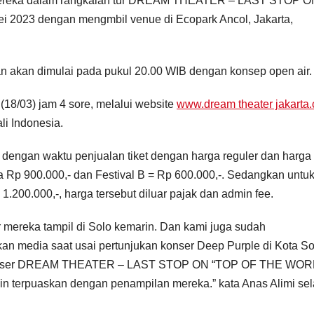
n mereka dalam rangkaian tur DREAM THEATER – LAST STOP O
023 dengan mengmbil venue di Ecopark Ancol, Jakarta,
an akan dimulai pada pukul 20.00 WIB dengan konsep open air.
 (18/03) jam 4 sore, melalui website
www.dream theater jakarta
li Indonesia.
 B, dengan waktu penjualan tiket dengan harga reguler dan harga
rga Rp 900.000,- dan Festival B = Rp 600.000,-. Sedangkan untuk 
. 1.200.000,-, harga tersebut diluar pajak dan admin fee.
 mereka tampil di Solo kemarin. Dan kami juga sudah
an media saat usai pertunjukan konser Deep Purple di Kota So
an konser DREAM THEATER – LAST STOP ON “TOP OF THE WO
in terpuaskan dengan penampilan mereka.” kata Anas Alimi se