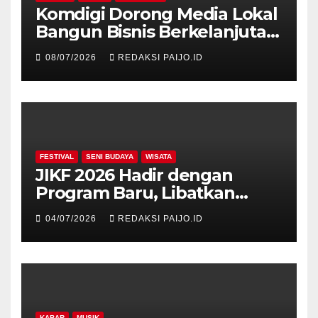
Komdigi Dorong Media Lokal
Bangun Bisnis Berkelanjutan
di Era Digital
08/07/2026
REDAKSI PAIJO.ID
FESTIVAL
SENI BUDAYA
WISATA
JIKF 2026 Hadir dengan
Program Baru, Libatkan
Delegasi dari 17 Negara dan
04/07/2026
REDAKSI PAIJO.ID
Ratusan Volunteer
KABAR
MUSIK