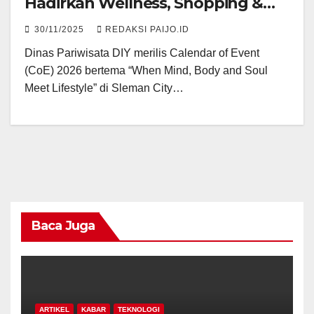
Hadirkan Wellness, Shopping &
Lifestyle Tourism
30/11/2025
REDAKSI PAIJO.ID
Dinas Pariwisata DIY merilis Calendar of Event
(CoE) 2026 bertema “When Mind, Body and Soul
Meet Lifestyle” di Sleman City…
Baca Juga
ARTIKEL
KABAR
TEKNOLOGI