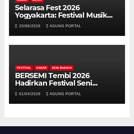
Selarasa Fest 2026
Yogyakarta: Festival Musik
Koplo, Budaya, dan Kuliner
20/06/2026
AGUNG PORTAL
Siap Guncang Rocket Arena
FESTIVAL
KABAR
SENI BUDAYA
BERSEMI Tembi 2026
Hadirkan Festival Seni
Berkelanjutan
01/04/2026
AGUNG PORTAL