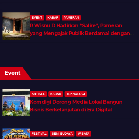
EVENT
KABAR
PAMERAN
R Wisnu D Hadirkan “Salire”, Pameran
yang Mengajak Publik Berdamai dengan
Ingatan dan Luka Batin
Event
ARTIKEL
KABAR
TEKNOLOGI
Komdigi Dorong Media Lokal Bangun
Bisnis Berkelanjutan di Era Digital
FESTIVAL
SENI BUDAYA
WISATA