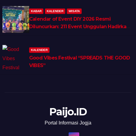
KABAR
KALENDER
WISATA
Calendar of Event DIY 2026 Resmi
Diluncurkan: 211 Event Unggulan Hadirkan
Wellness, Shopping & Lifestyle Tourism
KALENDER
Good Vibes Festival “SPREADS THE GOOD
VIBES”
Paijo.ID
Portal Informasi Jogja