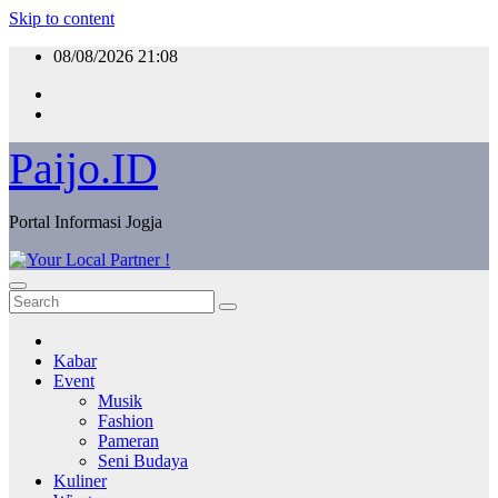
Skip to content
08/08/2026
21:08
Paijo.ID
Portal Informasi Jogja
Kabar
Event
Musik
Fashion
Pameran
Seni Budaya
Kuliner