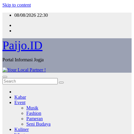
Skip to content
08/08/2026
22:30
Paijo.ID
Portal Informasi Jogja
Kabar
Event
Musik
Fashion
Pameran
Seni Budaya
Kuliner