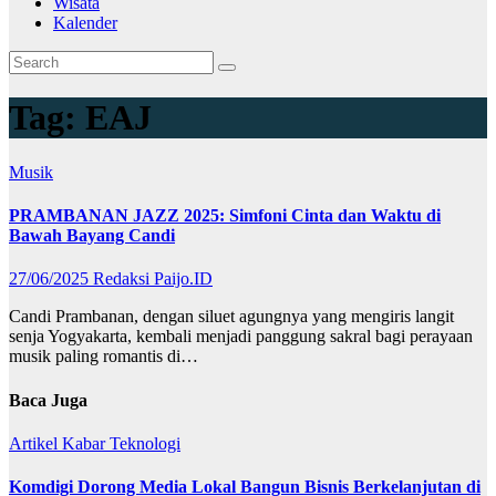
Wisata
Kalender
Tag:
EAJ
Musik
PRAMBANAN JAZZ 2025: Simfoni Cinta dan Waktu di
Bawah Bayang Candi
27/06/2025
Redaksi Paijo.ID
Candi Prambanan, dengan siluet agungnya yang mengiris langit
senja Yogyakarta, kembali menjadi panggung sakral bagi perayaan
musik paling romantis di…
Baca Juga
Artikel
Kabar
Teknologi
Komdigi Dorong Media Lokal Bangun Bisnis Berkelanjutan di