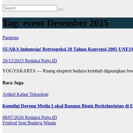
Tag:
event Desember 2025
Pameran
SUARA Indonesia! Retrospeksi 20 Tahun Konvensi 2005 UNESC
20/12/2025
Redaksi Paijo.ID
YOGYAKARTA — Ruang ekspresi budaya kembali digaungkan lewat
Baca Juga
Artikel
Kabar
Teknologi
Komdigi Dorong Media Lokal Bangun Bisnis Berkelanjutan di Er
08/07/2026
Redaksi Paijo.ID
Festival
Seni Budaya
Wisata