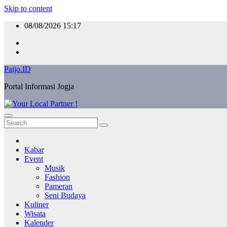
Skip to content
08/08/2026
15:17
Paijo.ID
Portal Informasi Jogja
Kabar
Event
Musik
Fashion
Pameran
Seni Budaya
Kuliner
Wisata
Kalender