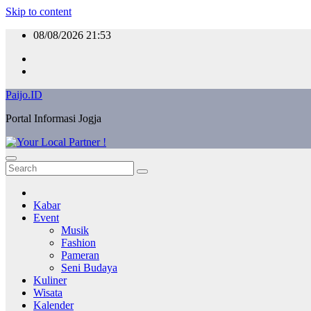
Skip to content
08/08/2026
21:53
Paijo.ID
Portal Informasi Jogja
Kabar
Event
Musik
Fashion
Pameran
Seni Budaya
Kuliner
Wisata
Kalender