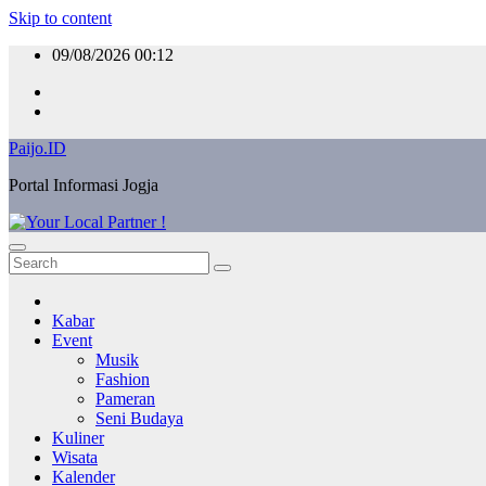
Skip to content
09/08/2026
00:12
Paijo.ID
Portal Informasi Jogja
Kabar
Event
Musik
Fashion
Pameran
Seni Budaya
Kuliner
Wisata
Kalender