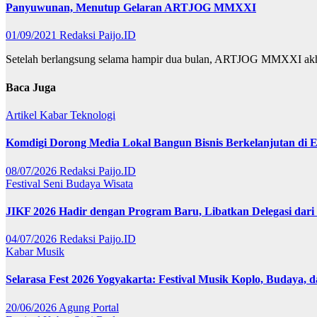
Panyuwunan, Menutup Gelaran ARTJOG MMXXI
01/09/2021
Redaksi Paijo.ID
Setelah berlangsung selama hampir dua bulan, ARTJOG MMXXI ak
Baca Juga
Artikel
Kabar
Teknologi
Komdigi Dorong Media Lokal Bangun Bisnis Berkelanjutan di Er
08/07/2026
Redaksi Paijo.ID
Festival
Seni Budaya
Wisata
JIKF 2026 Hadir dengan Program Baru, Libatkan Delegasi dari
04/07/2026
Redaksi Paijo.ID
Kabar
Musik
Selarasa Fest 2026 Yogyakarta: Festival Musik Koplo, Budaya,
20/06/2026
Agung Portal