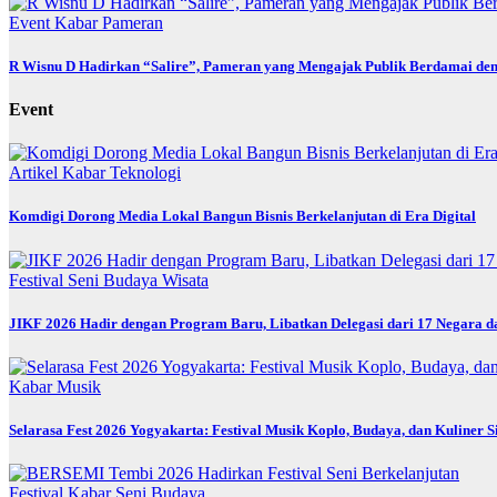
Event
Kabar
Pameran
R Wisnu D Hadirkan “Salire”, Pameran yang Mengajak Publik Berdamai den
Event
Artikel
Kabar
Teknologi
Komdigi Dorong Media Lokal Bangun Bisnis Berkelanjutan di Era Digital
Festival
Seni Budaya
Wisata
JIKF 2026 Hadir dengan Program Baru, Libatkan Delegasi dari 17 Negara d
Kabar
Musik
Selarasa Fest 2026 Yogyakarta: Festival Musik Koplo, Budaya, dan Kuliner 
Festival
Kabar
Seni Budaya