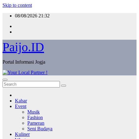
Skip to content
08/08/2026
21:32
Paijo.ID
Portal Informasi Jogja
Kabar
Event
Musik
Fashion
Pameran
Seni Budaya
Kuliner