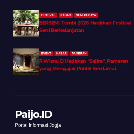
FESTIVAL
KABAR
SENI BUDAYA
BERSEMI Tembi 2026 Hadirkan Festival
Seni Berkelanjutan
EVENT
KABAR
PAMERAN
R Wisnu D Hadirkan “Salire”, Pameran
yang Mengajak Publik Berdamai
dengan Ingatan dan Luka Batin
Paijo.ID
Portal Informasi Jogja