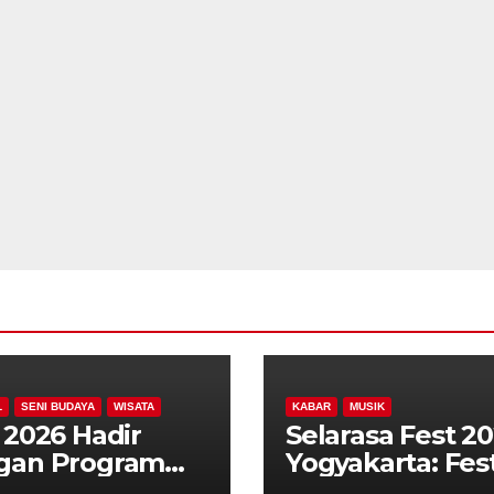
L
SENI BUDAYA
WISATA
KABAR
MUSIK
 2026 Hadir
Selarasa Fest 2
gan Program
Yogyakarta: Fest
, Libatkan
Musik Koplo,