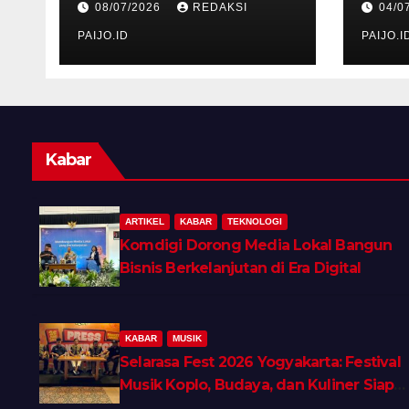
08/07/2026
REDAKSI
04/0
Berkelanjutan di Era
Dele
Digital
PAIJO.ID
Neg
PAIJO.I
Vol
Kabar
ARTIKEL
KABAR
TEKNOLOGI
Komdigi Dorong Media Lokal Bangun
Bisnis Berkelanjutan di Era Digital
KABAR
MUSIK
Selarasa Fest 2026 Yogyakarta: Festival
Musik Koplo, Budaya, dan Kuliner Siap
Guncang Rocket Arena