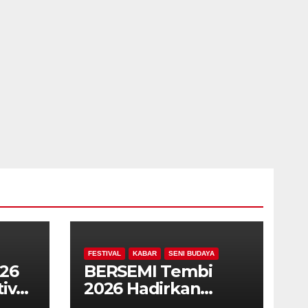
FESTIVAL
KABAR
SENI BUDAYA
026
BERSEMI Tembi
ival
2026 Hadirkan
Festival Seni