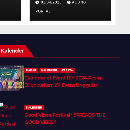
01/04/2026
AGUNG
iner
Berkelanjutan
PORTAL
Kalender
KABAR
KALENDER
WISATA
Calendar of Event DIY 2026 Resmi
Diluncurkan: 211 Event Unggulan
Hadirkan Wellness, Shopping &
Lifestyle Tourism
KALENDER
Good Vibes Festival “SPREADS THE
GOOD VIBES”