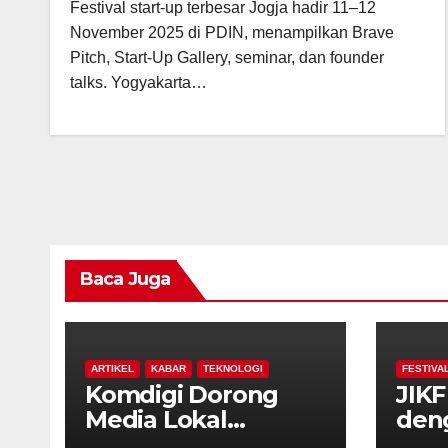
Festival start-up terbesar Jogja hadir 11–12
November 2025 di PDIN, menampilkan Brave
Pitch, Start-Up Gallery, seminar, dan founder
talks. Yogyakarta…
Baca Juga
ARTIKEL
KABAR
TEKNOLOGI
FESTIVA
Komdigi Dorong
JIKF
Media Lokal
den
Bangun Bisnis
Baru