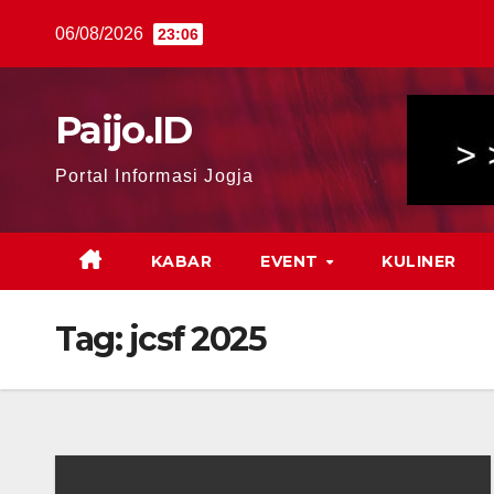
Skip
06/08/2026
23:06
to
content
Paijo.ID
Portal Informasi Jogja
KABAR
EVENT
KULINER
Tag:
jcsf 2025