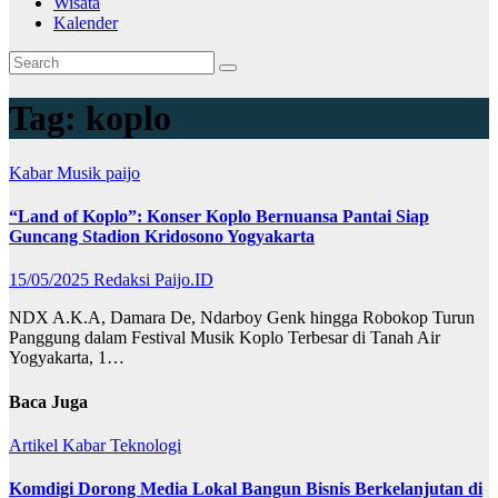
Wisata
Kalender
Tag:
koplo
Kabar
Musik
paijo
“Land of Koplo”: Konser Koplo Bernuansa Pantai Siap
Guncang Stadion Kridosono Yogyakarta
15/05/2025
Redaksi Paijo.ID
NDX A.K.A, Damara De, Ndarboy Genk hingga Robokop Turun
Panggung dalam Festival Musik Koplo Terbesar di Tanah Air
Yogyakarta, 1…
Baca Juga
Artikel
Kabar
Teknologi
Komdigi Dorong Media Lokal Bangun Bisnis Berkelanjutan di