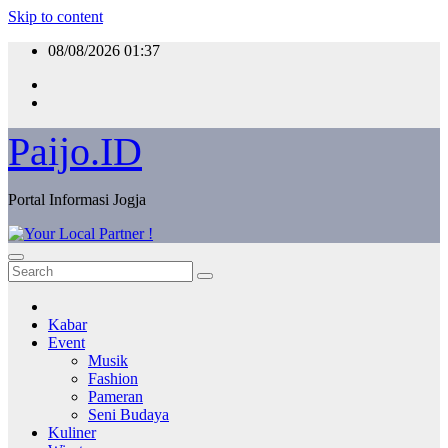
Skip to content
08/08/2026
01:37
Paijo.ID
Portal Informasi Jogja
Kabar
Event
Musik
Fashion
Pameran
Seni Budaya
Kuliner