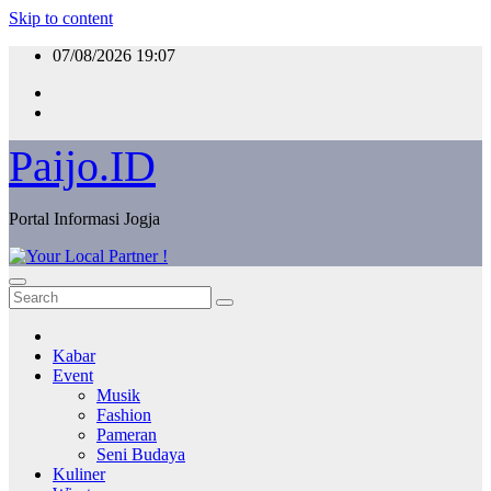
Skip to content
07/08/2026
19:07
Paijo.ID
Portal Informasi Jogja
Kabar
Event
Musik
Fashion
Pameran
Seni Budaya
Kuliner