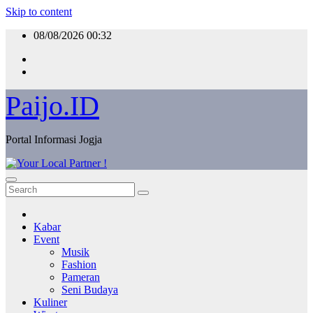
Skip to content
08/08/2026
00:32
Paijo.ID
Portal Informasi Jogja
Kabar
Event
Musik
Fashion
Pameran
Seni Budaya
Kuliner