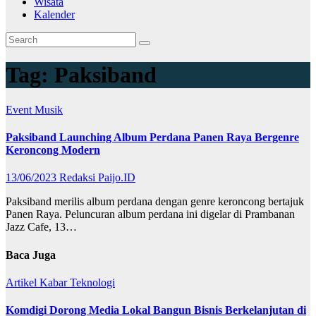
Wisata
Kalender
Tag:
Paksiband
Event
Musik
Paksiband Launching Album Perdana Panen Raya Bergenre
Keroncong Modern
13/06/2023
Redaksi Paijo.ID
Paksiband merilis album perdana dengan genre keroncong bertajuk
Panen Raya. Peluncuran album perdana ini digelar di Prambanan
Jazz Cafe, 13…
Baca Juga
Artikel
Kabar
Teknologi
Komdigi Dorong Media Lokal Bangun Bisnis Berkelanjutan di