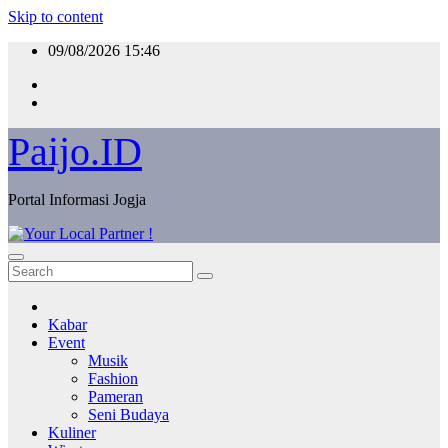
Skip to content
09/08/2026
15:46
Paijo.ID
Portal Informasi Jogja
Kabar
Event
Musik
Fashion
Pameran
Seni Budaya
Kuliner