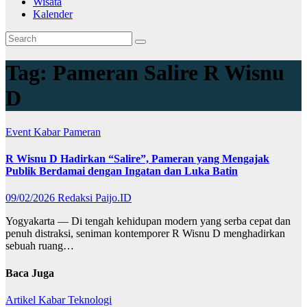
Wisata
Kalender
Tag:
Pameran Salire R Wisnu
D
Event
Kabar
Pameran
R Wisnu D Hadirkan “Salire”, Pameran yang Mengajak
Publik Berdamai dengan Ingatan dan Luka Batin
09/02/2026
Redaksi Paijo.ID
Yogyakarta — Di tengah kehidupan modern yang serba cepat dan
penuh distraksi, seniman kontemporer R Wisnu D menghadirkan
sebuah ruang…
Baca Juga
Artikel
Kabar
Teknologi