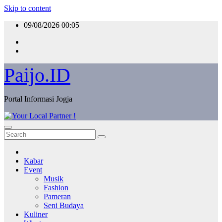
Skip to content
09/08/2026
00:05
Paijo.ID
Portal Informasi Jogja
Kabar
Event
Musik
Fashion
Pameran
Seni Budaya
Kuliner