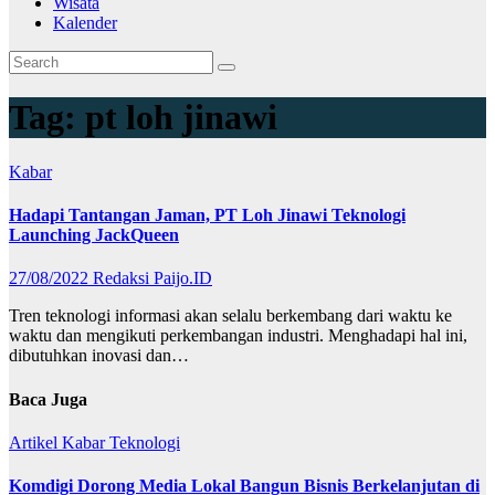
Wisata
Kalender
Tag:
pt loh jinawi
Kabar
Hadapi Tantangan Jaman, PT Loh Jinawi Teknologi
Launching JackQueen
27/08/2022
Redaksi Paijo.ID
Tren teknologi informasi akan selalu berkembang dari waktu ke
waktu dan mengikuti perkembangan industri. Menghadapi hal ini,
dibutuhkan inovasi dan…
Baca Juga
Artikel
Kabar
Teknologi
Komdigi Dorong Media Lokal Bangun Bisnis Berkelanjutan di