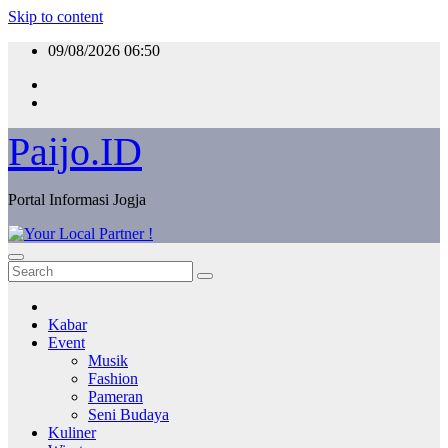
Skip to content
09/08/2026
06:50
Paijo.ID
Portal Informasi Jogja
Kabar
Event
Musik
Fashion
Pameran
Seni Budaya
Kuliner