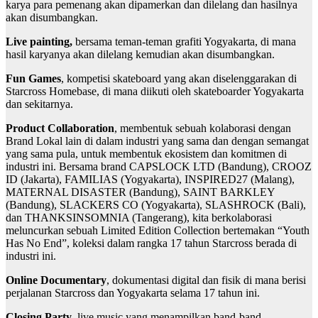
karya para pemenang akan dipamerkan dan dilelang dan hasilnya
akan disumbangkan.
Live painting,
bersama teman-teman grafiti Yogyakarta, di mana
hasil karyanya akan dilelang kemudian akan disumbangkan.
Fun Games
, kompetisi skateboard yang akan diselenggarakan di
Starcross Homebase, di mana diikuti oleh skateboarder Yogyakarta
dan sekitarnya.
Product Collaboration
, membentuk sebuah kolaborasi dengan
Brand Lokal lain di dalam industri yang sama dan dengan semangat
yang sama pula, untuk membentuk ekosistem dan komitmen di
industri ini. Bersama brand CAPSLOCK LTD (Bandung), CROOZ
ID (Jakarta), FAMILIAS (Yogyakarta), INSPIRED27 (Malang),
MATERNAL DISASTER (Bandung), SAINT BARKLEY
(Bandung), SLACKERS CO (Yogyakarta), SLASHROCK (Bali),
dan THANKSINSOMNIA (Tangerang), kita berkolaborasi
meluncurkan sebuah Limited Edition Collection bertemakan “Youth
Has No End”, koleksi dalam rangka 17 tahun Starcross berada di
industri ini.
Online Documentary
, dokumentasi digital dan fisik di mana berisi
perjalanan Starcross dan Yogyakarta selama 17 tahun ini.
Closing Party
, live music yang menampilkan band-band