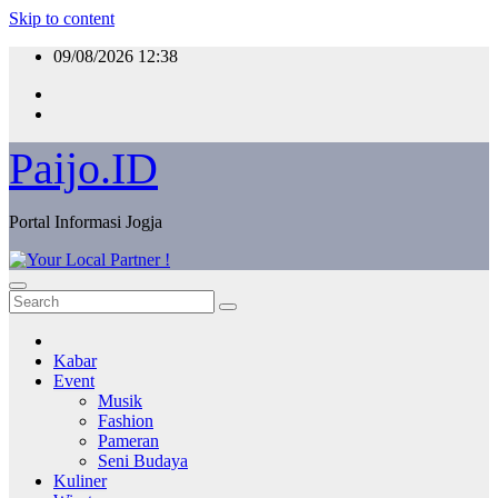
Skip to content
09/08/2026
12:38
Paijo.ID
Portal Informasi Jogja
Kabar
Event
Musik
Fashion
Pameran
Seni Budaya
Kuliner